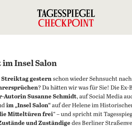
im Insel Salon
 Streiktag gestern
schon wieder Sehnsucht nach
ahrersprüchen
? Da hätten wir was für Sie! Die Ex
er-Autorin Susanne Schmidt
, auf Social Media au
end
im „Insel Salon“
auf der Helene im Historisch
ie Mitteltüren frei
“ – und spricht mit Tagesspi
Zustände und Zuständige
des Berliner Straßenve