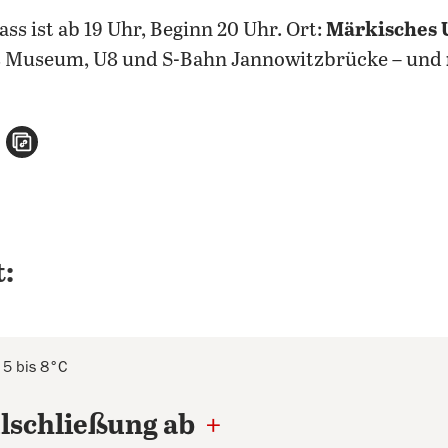
lass ist ab 19 Uhr, Beginn 20 Uhr. Ort:
Märkisches U
s Museum, U8 und S-Bahn Jannowitzbrücke – und
n
atsApp teilen
per E-Mail teilen
Artikel aufrufen
:
 5 bis 8°C
lschließung ab
+