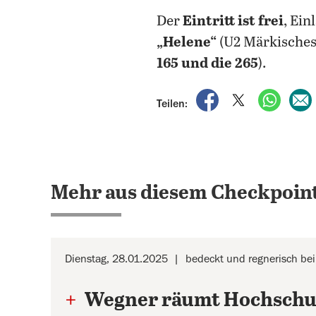
Der
Eintritt ist frei
, Ein
„Helene“
(U2 Märkische
165 und die 265
).
auf Facebook teile
auf X teilen
per Wh
Teilen:
Mehr aus diesem Checkpoint
Dienstag, 28.01.2025
bedeckt und regnerisch bei
+
Wegner räumt Hochschu