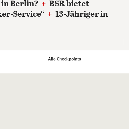
in Berlin?
+
BSR bietet
er-Service“
+
13-Jähriger in
Alle Checkpoints