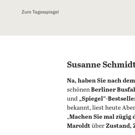
Kostenlos anmelden
Zum Tagesspiegel
Susanne Schmidt 
Na, haben Sie nach dem
schönen
Berliner Busf
und
„Spiegel“-Bestsell
bekannt, liest heute Ab
„
Machen Sie mal zügig d
Maroldt
über
Zustand, 