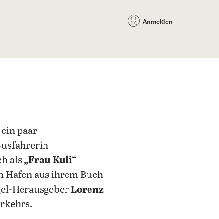
auf Facebook teilen
auf X teilen
per WhatsApp teilen
per E-Mail teilen
Artikel au
Teilen:
Anmelden
ein paar
-Busfahrerin
ch als
„Frau Kuli“
en Hafen aus ihrem Buch
egel-Herausgeber
Lorenz
rkehrs.