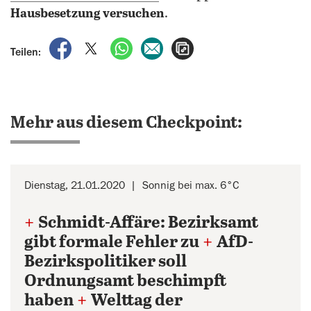
Hausbesetzung versuchen
.
auf Facebook teilen
auf X teilen
per WhatsApp teilen
per E-Mail teilen
Artikel aufrufen
Teilen:
Mehr aus diesem Checkpoint:
Dienstag, 21.01.2020
Sonnig bei max. 6°C
+
Schmidt-Affäre: Bezirksamt
gibt formale Fehler zu
+
AfD-
Bezirkspolitiker soll
Ordnungsamt beschimpft
haben
+
Welttag der