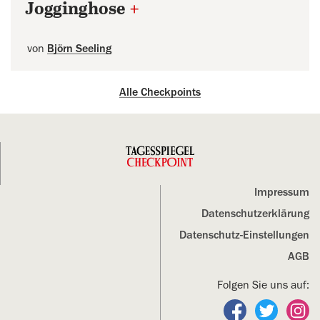
Jogginghose
+
von
Björn Seeling
Alle Checkpoints
Impressum
Datenschutz­erklärung
Datenschutz-Einstellungen
AGB
Folgen Sie uns auf:
Folgen Sie un
Folgen S
Fo