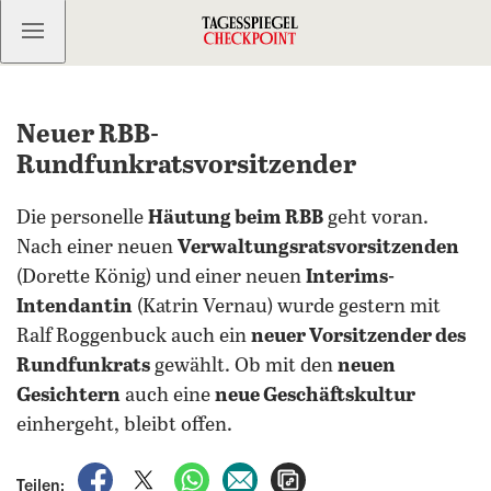
Kostenlos anmelden
Neuer RBB-
Rundfunkratsvorsitzender
Die personelle
Häutung beim RBB
geht voran.
Nach einer neuen
Verwaltungsratsvorsitzenden
(Dorette König) und einer neuen
Interims-
Intendantin
(Katrin Vernau) wurde gestern mit
Ralf Roggenbuck auch ein
neuer Vorsitzender des
Rundfunkrats
gewählt. Ob mit den
neuen
Gesichtern
auch eine
neue Geschäftskultur
einhergeht, bleibt offen.
auf Facebook teilen
auf X teilen
per WhatsApp teilen
per E-Mail teilen
Artikel aufrufen
Teilen: