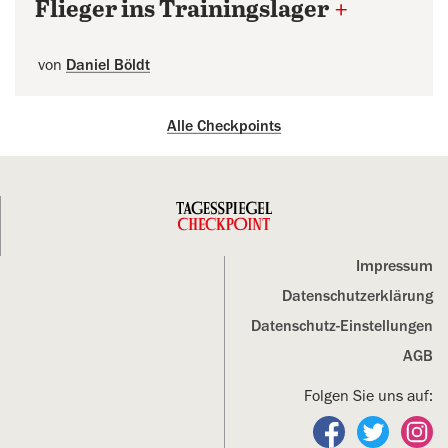
Flieger ins Trainingslager
+
von
Daniel Böldt
Alle Checkpoints
Impressum
Datenschutz­erklärung
Datenschutz-Einstellungen
AGB
Folgen Sie uns auf:
Folgen Sie un
Folgen S
Fo