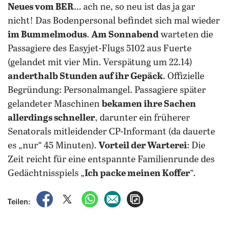
Neues vom BER
… ach ne, so neu ist das ja gar
nicht! Das Bodenpersonal befindet sich mal wieder
im Bummelmodus
.
Am Sonnabend
warteten die
Passagiere des Easyjet-Flugs 5102 aus Fuerte
(gelandet mit vier Min. Verspätung um 22.14)
anderthalb Stunden auf ihr Gepäck
. Offizielle
Begründung: Personalmangel. Passagiere später
gelandeter Maschinen
bekamen ihre Sachen
allerdings schneller
, darunter ein früherer
Senatorals mitleidender CP-Informant (da dauerte
es „nur“ 45 Minuten).
Vorteil der Warterei
: Die
Zeit reicht für eine entspannte Familienrunde des
Gedächtnisspiels „
Ich packe meinen Koffer
“.
auf Facebook teilen
auf X teilen
per WhatsApp teilen
per E-Mail teilen
Artikel aufrufen
Teilen: