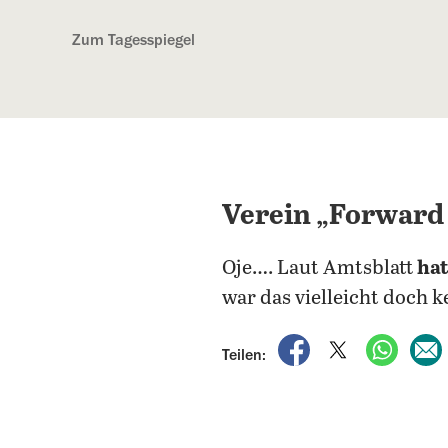
Kostenlos anmelden
Zum Tagesspiegel
Verein „Forward 
Oje…. Laut Amtsblatt
hat
war das vielleicht doch k
auf Facebook teile
auf X teilen
per Wh
Teilen: