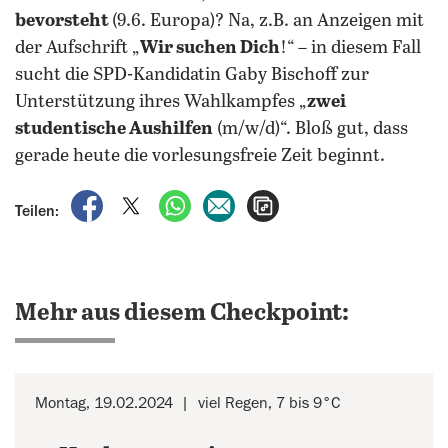
bevorsteht
(9.6. Europa)? Na, z.B. an Anzeigen mit
der Aufschrift „
Wir suchen Dich
!“ – in diesem Fall
sucht die SPD-Kandidatin Gaby Bischoff zur
Unterstützung ihres Wahlkampfes „
zwei
studentische Aushilfen
(m/w/d)“. Bloß gut, dass
gerade heute die vorlesungsfreie Zeit beginnt.
auf Facebook teilen
auf X teilen
per WhatsApp teilen
per E-Mail teilen
Artikel aufrufen
Teilen:
Mehr aus diesem Checkpoint:
Montag, 19.02.2024
viel Regen, 7 bis 9°C