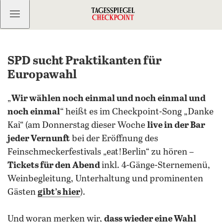
Kostenlos anmelden
SPD sucht Praktikanten für
Europawahl
„
Wir wählen noch einmal und noch einmal und
noch einmal
“ heißt es im Checkpoint-Song „Danke
Kai“ (am Donnerstag dieser Woche
live in der Bar
jeder Vernunft
bei der Eröffnung des
Feinschmeckerfestivals „eat!Berlin“ zu hören –
Tickets für den Abend
inkl. 4-Gänge-Sternemenü,
Weinbegleitung, Unterhaltung und prominenten
Gästen
gibt’s hier
).
Und woran merken wir,
dass wieder eine Wahl