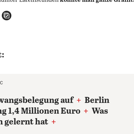
rsäumter Lateinstunden
könnte man ganze Graffit
n
atsApp teilen
per E-Mail teilen
Artikel aufrufen
:
°C
Zwangsbelegung auf
+
Berlin
ng 1,4 Millionen Euro
+
Was
n gelernt hat
+