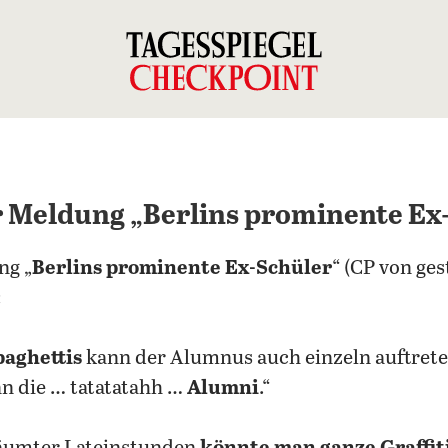
ur Meldung „Berlins prominente Ex
ng „
Berlins prominente Ex-Schüler
“ (CP von ges
:
paghettis
kann der Alumnus auch einzeln auftrete
nn die … tatatatahh …
Alumni
.“