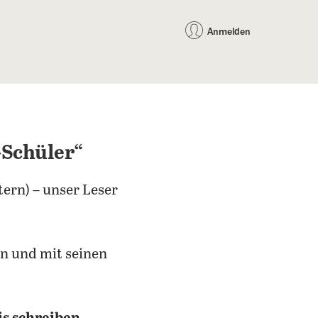
auf Facebook teilen
auf X teilen
per WhatsApp teilen
per E-Mail teilen
Artikel au
Teilen:
Anmelden
-Schüler“
tern) – unser Leser
n und mit seinen