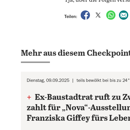
Tja, über die Folgen ve
auf Facebook teile
auf X teilen
per Wh
Teilen:
Mehr aus diesem Checkpoint
Dienstag, 09.09.2025
teils bewölkt bei bis zu 24
+
Ex-Baustadtrat ruft zu 
zahlt für „Nova“-Ausstellu
Franziska Giffey fürs Lebe