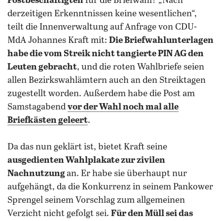
Postbeschäftigten
für die Briefwahl? „Nach
derzeitigen Erkenntnissen keine wesentlichen“,
teilt die Innenverwaltung auf Anfrage von CDU-
MdA Johannes Kraft mit:
Die Briefwahlunterlagen
habe die vom Streik nicht tangierte PIN AG den
Leuten gebracht
, und die roten Wahlbriefe seien
allen Bezirkswahlämtern auch an den Streiktagen
zugestellt worden. Außerdem habe die Post am
Samstagabend
vor der Wahl noch mal alle
Briefkästen geleert
.
Da das nun geklärt ist, bietet Kraft seine
ausgedienten Wahlplakate zur zivilen
Nachnutzung
an. Er habe sie überhaupt nur
aufgehängt, da die Konkurrenz in seinem Pankower
Sprengel seinem Vorschlag zum allgemeinen
Verzicht nicht gefolgt sei.
Für den Müll sei das