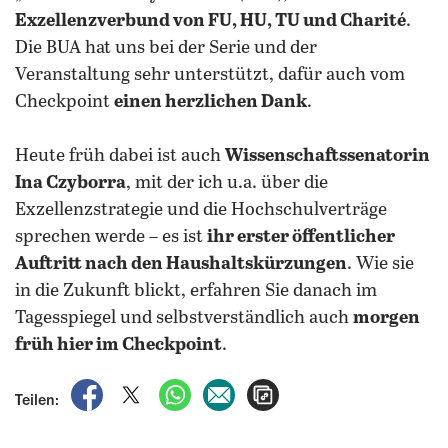
Exzellenzverbund von FU, HU, TU und Charité
.
Die BUA hat uns bei der Serie und der
Veranstaltung sehr unterstützt, dafür auch vom
Checkpoint
einen herzlichen Dank
.
Heute früh dabei ist auch
Wissenschaftssenatorin
Ina Czyborra
, mit der ich u.a. über die
Exzellenzstrategie und die Hochschulverträge
sprechen werde – es ist
ihr erster öffentlicher
Auftritt nach den Haushaltskürzungen
. Wie sie
in die Zukunft blickt, erfahren Sie danach im
Tagesspiegel und selbstverständlich auch
morgen
früh hier im Checkpoint
.
auf Facebook teilen
auf X teilen
per WhatsApp teilen
per E-Mail teilen
Artikel aufrufen
Teilen: