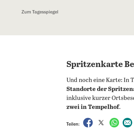
Kostenlos anmelden
Zum Tagesspiegel
Spritzenkarte Be
Und noch eine Karte: In
Standorte der Spritze
inklusive kurzer Ortsbes
zwei in Tempelhof
.
auf Facebook teile
auf X teilen
per Wh
Teilen: