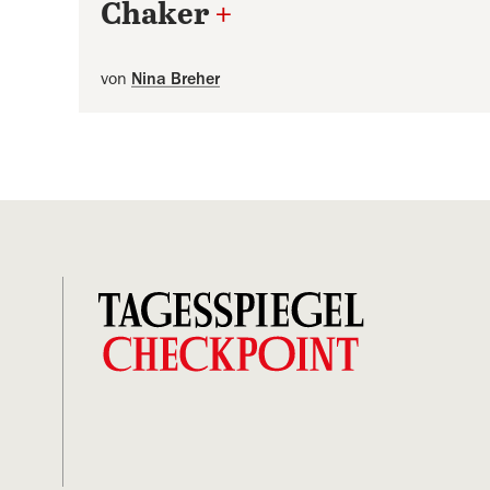
Chaker
+
von
Nina Breher