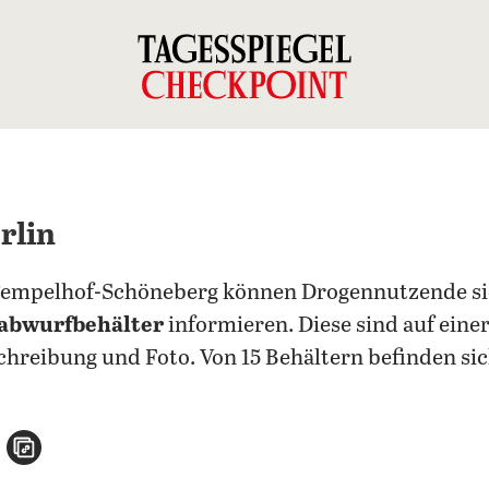
rlin
 Tempelhof-Schöneberg können Drogennutzende sich
nabwurfbehälter
informieren. Diese sind auf eine
chreibung und Foto. Von 15 Behältern befinden si
n
atsApp teilen
per E-Mail teilen
Artikel aufrufen