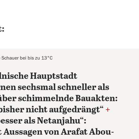
:
e Schauer bei bis zu 13°C
lnische Hauptstadt
nen sechsmal schneller als
 über schimmelnde Bauakten:
„bisher nicht aufgedrängt“
+
besser als Netanjahu“:
t Aussagen von Arafat Abou-