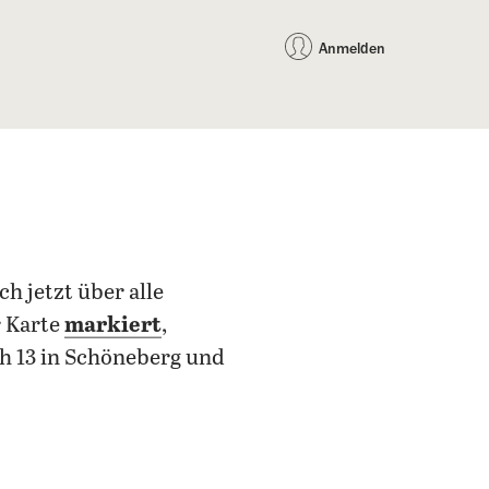
auf Facebook teilen
auf X teilen
per WhatsApp teilen
per E-Mail teilen
Artikel au
Teilen:
Anmelden
 jetzt über alle
r Karte
markiert
,
ch 13 in Schöneberg und