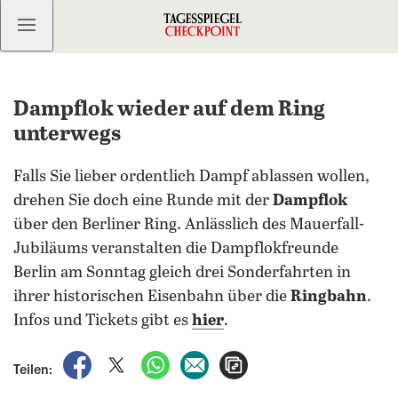
Kostenlos anmelden
Dampflok wieder auf dem Ring
unterwegs
Falls Sie lieber ordentlich Dampf ablassen wollen,
drehen Sie doch eine Runde mit der
Dampflok
über den Berliner Ring. Anlässlich des Mauerfall-
Jubiläums veranstalten die Dampflokfreunde
Berlin am Sonntag gleich drei Sonderfahrten in
ihrer historischen Eisenbahn über die
Ringbahn
.
Infos und Tickets gibt es
hier
.
auf Facebook teilen
auf X teilen
per WhatsApp teilen
per E-Mail teilen
Artikel aufrufen
Teilen: