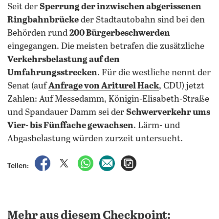
Seit der
Sperrung der inzwischen abgerissenen
Ringbahnbrücke
der Stadtautobahn sind bei den
Behörden rund
200 Bürgerbeschwerden
eingegangen. Die meisten betrafen die zusätzliche
Verkehrsbelastung auf den
Umfahrungsstrecken
. Für die westliche nennt der
Senat (auf
Anfrage von Ariturel Hack
, CDU) jetzt
Zahlen: Auf Messedamm, Königin-Elisabeth-Straße
und Spandauer Damm sei der
Schwerverkehr ums
Vier- bis Fünffache gewachsen
. Lärm- und
Abgasbelastung würden zurzeit untersucht.
auf Facebook teilen
auf X teilen
per WhatsApp teilen
per E-Mail teilen
Artikel aufrufen
Teilen:
Mehr aus diesem Checkpoint: