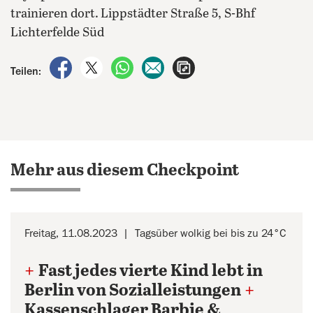
trainieren dort.
Lippstädter Straße 5, S-Bhf
Lichterfelde Süd
auf Facebook teilen
auf X teilen
per WhatsApp teilen
per E-Mail teilen
Artikel aufrufen
Teilen:
Mehr aus diesem Checkpoint
Freitag, 11.08.2023
Tagsüber wolkig bei bis zu 24°C
+
Fast jedes vierte Kind lebt in
Berlin von Sozialleistungen
+
Kassenschlager Barbie &