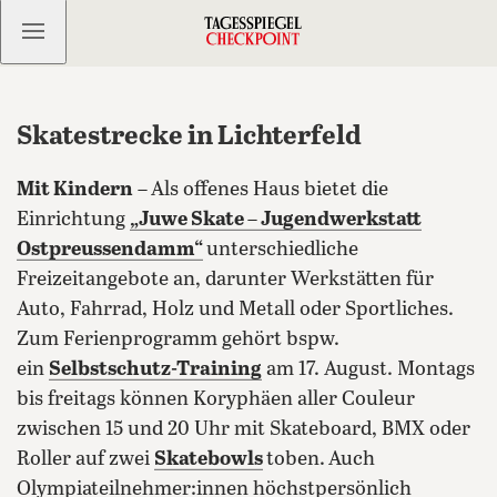
Kostenlos anmelden
Skatestrecke in Lichterfeld
Mit Kindern
–
Als offenes Haus bietet die
Einrichtung
„Juwe Skate – Jugendwerkstatt
Ostpreussendamm“
unterschiedliche
Freizeitangebote an, darunter Werkstätten für
Auto, Fahrrad, Holz und Metall oder Sportliches.
Zum Ferienprogramm gehört bspw.
ein
Selbstschutz-Training
am 17.
August. Montags
bis freitags können Koryphäen aller Couleur
zwischen 15 und 20 Uhr mit Skateboard, BMX oder
Roller auf zwei
Skatebowls
toben.
Auch
Olympiateilnehmer:innen höchstpersönlich