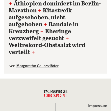
+
Äthiopien dominiert im Berlin-
Marathon
+
Kitastreik –
aufgeschoben, nicht
aufgehoben
+
Randale in
Kreuzberg
+
Eheringe
verzweifelt gesucht
+
Weltrekord-Obstsalat wird
verteilt
+
von
Margarethe Gallersdörfer
Impressum