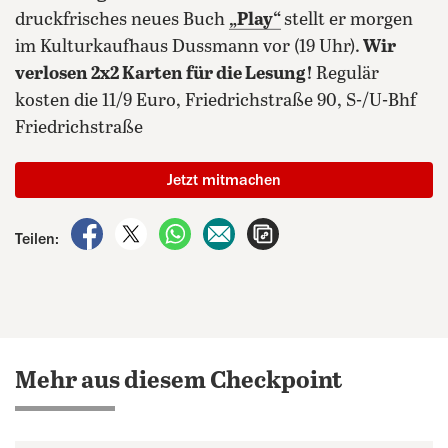
druckfrisches neues Buch
„Play“
stellt er morgen
im Kulturkaufhaus Dussmann vor (19 Uhr).
Wir
verlosen 2x2 Karten für die Lesung!
Regulär
kosten die 11/9 Euro, Friedrichstraße 90, S-/U-Bhf
Friedrichstraße
Jetzt mitmachen
auf Facebook teilen
auf X teilen
per WhatsApp teilen
per E-Mail teilen
Artikel aufrufen
Teilen:
Mehr aus diesem Checkpoint