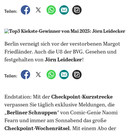
auf Facebook teilen
auf X teilen
per WhatsApp teilen
per E-Mail teilen
Artikel aufrufen
Teilen:
Berlin verneigt sich vor der verstorbenen Margot
Friedländer. Auch die U8 der BVG. Gesehen und
festgehalten von
Jörn Leidecker
!
auf Facebook teilen
auf X teilen
per WhatsApp teilen
per E-Mail teilen
Artikel aufrufen
Teilen:
Endstation: Mit der
Checkpoint-Kurzstrecke
verpassen Sie täglich exklusive Meldungen, die
„
Berliner Schnuppen
“ von Comic-Genie Naomi
Fearn und immer am Sonnabend das große
Checkpoint-Wochenrätsel
. Mit einem Abo der