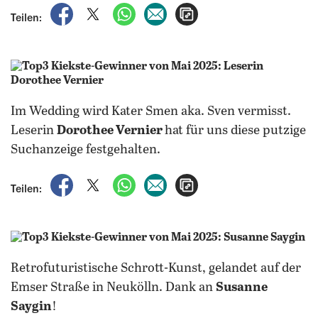
auf Facebook teilen
auf X teilen
per WhatsApp teilen
per E-Mail teilen
Artikel aufrufen
Teilen:
Im Wedding wird Kater Smen aka. Sven vermisst.
Leserin
Dorothee Vernier
hat für uns diese putzige
Suchanzeige festgehalten.
auf Facebook teilen
auf X teilen
per WhatsApp teilen
per E-Mail teilen
Artikel aufrufen
Teilen:
Retrofuturistische Schrott-Kunst, gelandet auf der
Emser Straße in Neukölln. Dank an
Susanne
Saygin
!