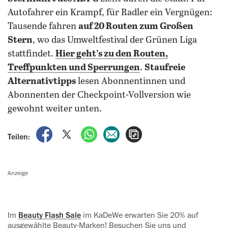
Autofahrer ein Krampf, für Radler ein Vergnügen:
Tausende fahren
auf 20 Routen zum Großen
Stern
, wo das Umweltfestival der Grünen Liga
stattfindet.
Hier geht’s zu den Routen,
Treffpunkten und Sperrungen
.
Staufreie
Alternativtipps
lesen Abonnentinnen und
Abonnenten der Checkpoint-Vollversion wie
gewohnt weiter unten.
auf Facebook teilen
auf X teilen
per WhatsApp teilen
per E-Mail teilen
Artikel aufrufen
Teilen:
Anzeige
Im
Beauty Flash Sale
im KaDeWe ‍erwarten Sie 20% auf
ausgewählte ‍Beauty-Marken! Besuchen Sie uns und