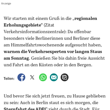
Anzeige
wir starten mit einem Gruß in die „
regionalen
Erholungsgebiete“
(Zitat
Verkehrsinformationszentrale): Da offenbar
besonders viele Berlinerinnen und Berliner diese
am Himmelfahrtswochenende aufgesucht haben,
warnen die Verkehrsexperten
vor langen Staus
am Sonntag
. Genießen Sie bis dahin freie Aussicht
und Fahrt an den Küsten oder in den Bergen.
auf Facebook teilen
auf X teilen
per WhatsApp teilen
per E-Mail teilen
Artikel aufrufen
Teilen:
Und bevor Sie sich jetzt freuen, zu Hause geblieben
zu sein: Auch in Berlin staut es sich morgen, die
Sternfahrt des ADFC
zieht durch die Stadt. Für