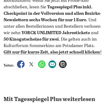
Blockbustern: Wenn Sie jetzt ein Probe-Abo
abschließen, lesen Sie
Tagesspiegel Plus inkl.
Checkpoint in der Vollversion und allen Bezirks-
Newslettern sechs Wochen für nur 1 Euro
. Und
unter allen Bestellerinnen und Bestellern verlosen
wir zehn
YORCK UNLIMITED Jahrestickets
und
50 Kinogutscheine für zwei
. Die gelten auch im
Kulturforum Sommerkino am Potsdamer Platz.
Gilt nur für kurze Zeit, also jetzt schnell klicken!
auf Facebook teilen
auf X teilen
per WhatsApp teilen
per E-Mail teilen
Artikel aufrufen
Teilen:
Mit Tagesspiegel Plus weiterlesen