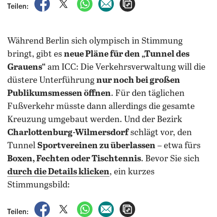
auf Facebook teilen
auf X teilen
per WhatsApp teilen
per E-Mail teilen
Artikel aufrufen
Teilen:
Während Berlin sich olympisch in Stimmung
bringt, gibt es
neue Pläne für den „Tunnel des
Grauens“
am ICC: Die Verkehrsverwaltung will die
düstere Unterführung
nur noch bei großen
Publikumsmessen öffnen
. Für den täglichen
Fußverkehr müsste dann allerdings die gesamte
Kreuzung umgebaut werden. Und der Bezirk
Charlottenburg-Wilmersdorf
schlägt vor, den
Tunnel
Sportvereinen zu überlassen
– etwa fürs
Boxen, Fechten oder Tischtennis
. Bevor Sie sich
durch die Details klicken
, ein kurzes
Stimmungsbild:
auf Facebook teilen
auf X teilen
per WhatsApp teilen
per E-Mail teilen
Artikel aufrufen
Teilen: