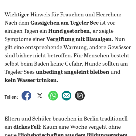
Wichtiger Hinweis für Frauchen und Herrchen:
Nach dem
Gassigehen am Tegeler See
ist vor
einigen Tagen ein
Hund gestorben
, er zeigte
Symptome einer
Vergiftung mit Blaualgen
. Nun
gilt eine entsprechende Warnung, andere Gewässer
sind bisher nicht betroffen. Für Menschen besteht
selbst beim Baden keine Gefahr, Hunde sollten am
Tegeler Sees
unbedingt angeleint bleiben
und
kein Wasser trinken
.
auf Facebook teilen
auf X teilen
per WhatsApp teilen
per E-Mail teilen
Artikel aufrufen
Teilen:
Eltern und Schüler brauchen in Berlin traditionell
ein
dickes Fell
: Kaum eine Woche vergeht ohne
neue
Hiobsbotschaften aus dem Bildungssystem
.