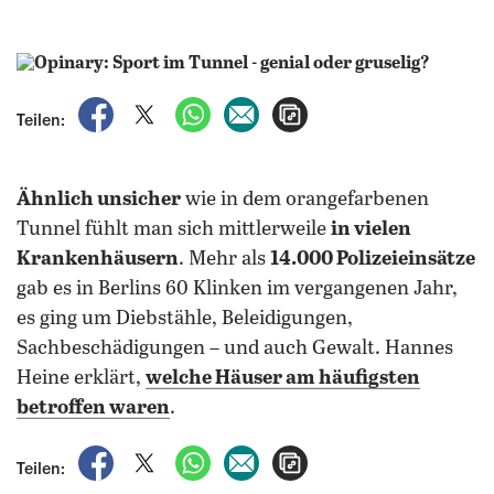
auf Facebook teilen
auf X teilen
per WhatsApp teilen
per E-Mail teilen
Artikel aufrufen
Teilen:
Ähnlich unsicher
wie in dem orangefarbenen
Tunnel fühlt man sich mittlerweile
in vielen
Krankenhäusern
. Mehr als
14.000 Polizeieinsätze
gab es in Berlins 60 Klinken im vergangenen Jahr,
es ging um Diebstähle, Beleidigungen,
Sachbeschädigungen – und auch Gewalt. Hannes
Heine erklärt,
welche Häuser am häufigsten
betroffen waren
.
auf Facebook teilen
auf X teilen
per WhatsApp teilen
per E-Mail teilen
Artikel aufrufen
Teilen: