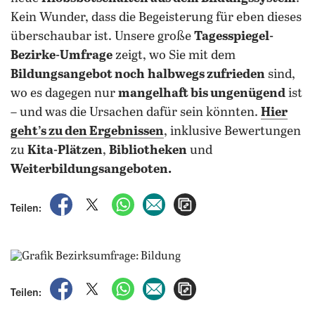
Kein Wunder, dass die Begeisterung für eben dieses
überschaubar ist. Unsere große
Tagesspiegel-
Bezirke-Umfrage
zeigt, wo Sie mit dem
Bildungsangebot noch
halbwegs zufrieden
sind,
wo es dagegen nur
mangelhaft bis ungenügend
ist
– und was die Ursachen dafür sein könnten.
Hier
geht’s zu den Ergebnissen
, inklusive Bewertungen
zu
Kita-Plätzen
,
Bibliotheken
und
Weiterbildungsangeboten.
auf Facebook teilen
auf X teilen
per WhatsApp teilen
per E-Mail teilen
Artikel aufrufen
Teilen:
auf Facebook teilen
auf X teilen
per WhatsApp teilen
per E-Mail teilen
Artikel aufrufen
Teilen: