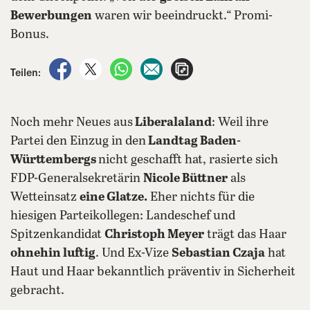
Bewerbungen
waren wir beeindruckt.“ Promi-
Bonus.
auf Facebook teilen
auf X teilen
per WhatsApp teilen
per E-Mail teilen
Artikel aufrufen
Teilen:
Noch mehr Neues aus
Liberalaland
: Weil ihre
Partei den Einzug in den
Landtag Baden-
Württembergs
nicht geschafft hat, rasierte sich
FDP-Generalsekretärin
Nicole Büttner
als
Wetteinsatz
eine Glatze.
Eher nichts für die
hiesigen Parteikollegen: Landeschef und
Spitzenkandidat
Christoph Meyer
trägt das Haar
ohnehin luftig
. Und Ex-Vize
Sebastian Czaja
hat
Haut und Haar bekanntlich präventiv in Sicherheit
gebracht.