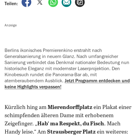
auf Facebook teilen
auf X teilen
per WhatsApp teilen
per E-Mail teilen
Artikel aufrufen
Teilen:
Anzeige
Berlins ikonisches Premierenkino erstrahlt nach
Generalsanierung in neuem Glanz. Nach umfangreicher
Sanierung verbindet das Denkmal nationaler Bedeutung nun
historische Eleganz mit modernster Laserprojektion. Den
Kinobesuch rundet die Panorama-Bar ab, mit
atemberaubendem Ausblick.
Jetzt Programm entdecken und
keine Highlights verpassen!
Kürzlich hing am
Mierendorffplatz
ein Plakat einer
schimpfenden älteren Dame mit erhobenem
Zeigefinger. „
Hab‘ ma Respekt, du Fisch
. Mach
Handy leise.“ Am
Strausberger Platz
ein weiteres: