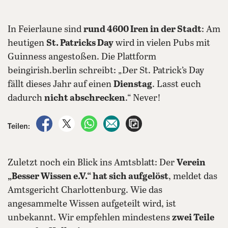
In Feierlaune sind
rund 4600 Iren in der Stadt
: Am
heutigen
St. Patricks Day
wird in vielen Pubs mit
Guinness angestoßen. Die Plattform
beingirish.berlin schreibt: „Der St. Patrick’s Day
fällt dieses Jahr auf einen
Dienstag
. Lasst euch
dadurch
nicht abschrecken
.“ Never!
auf Facebook teilen
auf X teilen
per WhatsApp teilen
per E-Mail teilen
Artikel aufrufen
Teilen:
Zuletzt noch ein Blick ins Amtsblatt: Der
Verein
„Besser Wissen e.V.“ hat sich aufgelöst
, meldet das
Amtsgericht Charlottenburg. Wie das
angesammelte Wissen aufgeteilt wird, ist
unbekannt. Wir empfehlen mindestens
zwei Teile