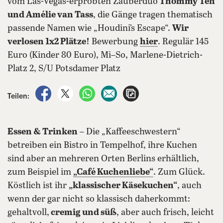
vom Las-Vegas-erprobten Zauberduo
Thommy Ten
und Amélie van Tass
, die Gänge tragen thematisch
passende Namen wie „Houdini’s Escape“.
Wir
verlosen 1x2 Plätze!
Bewerbung
hier
. Regulär 145
Euro (Kinder 80 Euro), Mi–So, Marlene-Dietrich-
Platz 2, S/U Potsdamer Platz
auf Facebook teilen
auf X teilen
per WhatsApp teilen
per E-Mail teilen
Artikel aufrufen
Teilen:
Essen & Trinken
– Die „Kaffeeschwestern“
betreiben ein Bistro in Tempelhof, ihre Kuchen
sind aber an mehreren Orten Berlins erhältlich,
zum Beispiel im
„Café Kuchenliebe“
. Zum Glück.
Köstlich ist ihr
„klassischer Käsekuchen“
, auch
wenn der gar nicht so klassisch daherkommt:
gehaltvoll,
cremig und süß
, aber auch frisch, leicht