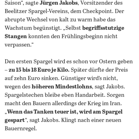
Saison“, sagte
Jürgen Jakobs
, Vorsitzender des
Beelitzer Spargel-Vereins, dem Checkpoint. Der
abrupte Wechsel von kalt zu warm habe das
Wachstum begünstigt. „Selbst
begriffsstutzige
Stangen
konnten den Frühlingsbeginn nicht
verpassen.“
Den ersten Spargel wird es schon vor Ostern geben
–
zu 15 bis 18 Euro je Kilo.
Später dürfte der Preis
auf zehn Euro sinken. Günstiger wird’s nicht,
wegen des
höheren Mindestlohns
, sagt Jakobs.
Spargelstechen bleibe eben Handarbeit. Sorgen
macht den Bauern allerdings der Krieg im Iran.
„
Wenn das Tanken teuer ist, wird am Spargel
gespart
“, sagt Jakobs. Klingt nach einer neuen
Bauernregel.