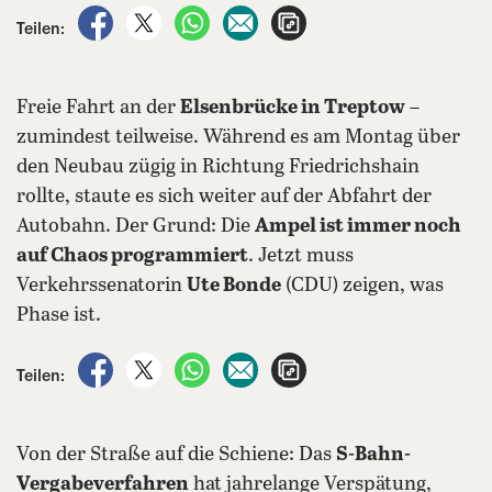
auf Facebook teilen
auf X teilen
per WhatsApp teilen
per E-Mail teilen
Artikel aufrufen
Teilen:
Freie Fahrt an der
Elsenbrücke in Treptow
–
zumindest teilweise. Während es am Montag über
den Neubau zügig in Richtung Friedrichshain
rollte, staute es sich weiter auf der Abfahrt der
Autobahn. Der Grund: Die
Ampel ist immer noch
auf Chaos programmiert
. Jetzt muss
Verkehrssenatorin
Ute Bonde
(CDU) zeigen, was
Phase ist.
auf Facebook teilen
auf X teilen
per WhatsApp teilen
per E-Mail teilen
Artikel aufrufen
Teilen:
Von der Straße auf die Schiene: Das
S-Bahn-
Vergabeverfahren
hat jahrelange Verspätung,