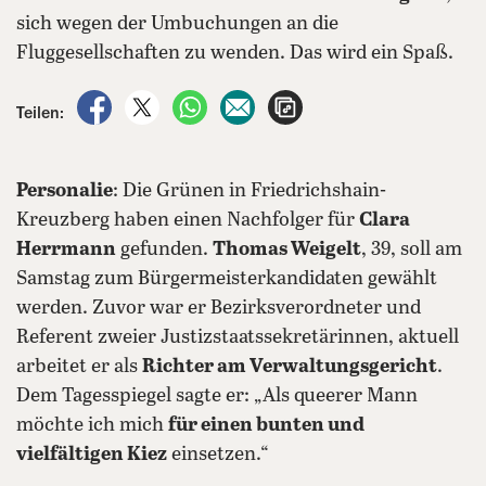
sich wegen der Umbuchungen an die
Fluggesellschaften zu wenden. Das wird ein Spaß.
auf Facebook teilen
auf X teilen
per WhatsApp teilen
per E-Mail teilen
Artikel aufrufen
Teilen:
Personalie
: Die Grünen in Friedrichshain-
Kreuzberg haben einen Nachfolger für
Clara
Herrmann
gefunden.
Thomas Weigelt
, 39, soll am
Samstag zum Bürgermeisterkandidaten gewählt
werden. Zuvor war er Bezirksverordneter und
Referent zweier Justizstaatssekretärinnen, aktuell
arbeitet er als
Richter am Verwaltungsgericht
.
Dem Tagesspiegel sagte er: „Als queerer Mann
möchte ich mich
für einen bunten und
vielfältigen Kiez
einsetzen.“