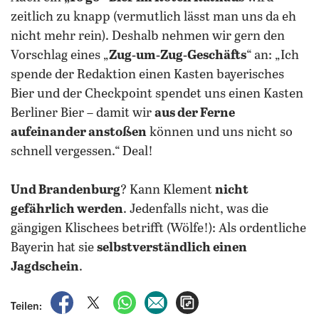
zeitlich zu knapp (vermutlich lässt man uns da eh
nicht mehr rein). Deshalb nehmen wir gern den
Vorschlag eines „
Zug‑um‑Zug‑Geschäfts
“ an: „Ich
spende der Redaktion einen Kasten bayerisches
Bier und der Checkpoint spendet uns einen Kasten
Berliner Bier – damit wir
aus der Ferne
aufeinander anstoßen
können und uns nicht so
schnell vergessen.“ Deal!
Und Brandenburg
? Kann Klement
nicht
gefährlich werden
. Jedenfalls nicht, was die
gängigen Klischees betrifft (Wölfe!): Als ordentliche
Bayerin hat sie
selbstverständlich einen
Jagdschein
.
auf Facebook teilen
auf X teilen
per WhatsApp teilen
per E-Mail teilen
Artikel aufrufen
Teilen: