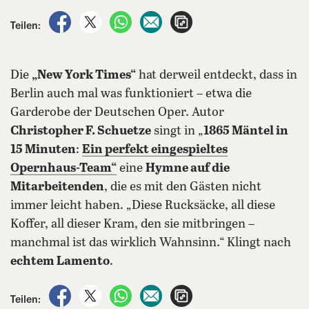
auf Facebook teilen
auf X teilen
per WhatsApp teilen
per E-Mail teilen
Artikel aufrufen
Teilen:
Die
„New York Times“
hat derweil entdeckt, dass in
Berlin auch mal was funktioniert – etwa die
Garderobe der Deutschen Oper. Autor
Christopher F. Schuetze
singt in „
1865 Mäntel in
15 Minuten
:
Ein perfekt eingespieltes
Opernhaus-Team“
eine
Hymne auf die
Mitarbeitenden
, die es mit den Gästen nicht
immer leicht haben. „Diese Rucksäcke, all diese
Koffer, all dieser Kram, den sie mitbringen –
manchmal ist das wirklich Wahnsinn.“ Klingt nach
echtem Lamento
.
auf Facebook teilen
auf X teilen
per WhatsApp teilen
per E-Mail teilen
Artikel aufrufen
Teilen: