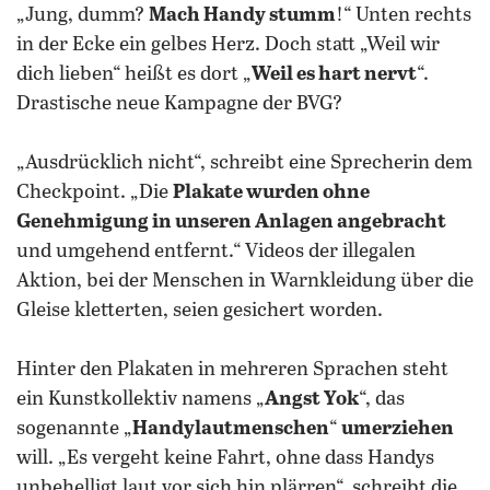
„Jung, dumm?
Mach Handy stumm
!“ Unten rechts
in der Ecke ein gelbes Herz. Doch statt „Weil wir
dich lieben“ heißt es dort „
Weil es hart nervt
“.
Drastische neue Kampagne der BVG?
„Ausdrücklich nicht“, schreibt eine Sprecherin dem
Checkpoint. „Die
Plakate wurden ohne
Genehmigung in unseren Anlagen angebracht
und umgehend entfernt.“ Videos der illegalen
Aktion, bei der Menschen in Warnkleidung über die
Gleise kletterten, seien gesichert worden.
Hinter den Plakaten in mehreren Sprachen steht
ein Kunstkollektiv namens „
Angst Yok
“, das
sogenannte „
Handylautmenschen
“
umerziehen
will. „Es vergeht keine Fahrt, ohne dass Handys
unbehelligt laut vor sich hin plärren“, schreibt die