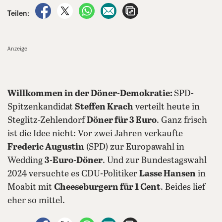
auf Facebook teilen
auf X teilen
per WhatsApp teilen
per E-Mail teilen
Artikel aufrufen
Teilen:
Anzeige
Willkommen in der Döner-Demokratie:
SPD-
Spitzenkandidat
Steffen Krach
verteilt heute in
Steglitz-Zehlendorf
Döner für 3 Euro
. Ganz frisch
ist die Idee nicht: Vor zwei Jahren verkaufte
Frederic Augustin
(SPD) zur Europawahl in
Wedding
3-Euro-Döner
. Und zur Bundestagswahl
2024 versuchte es CDU-Politiker
Lasse Hansen
in
Moabit mit
Cheeseburgern für 1 Cent
. Beides lief
eher so mittel.