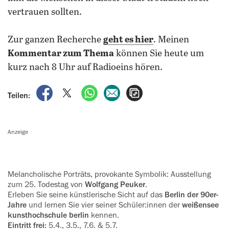
vertrauen sollten.
Zur ganzen Recherche
geht es hier
. Meinen
Kommentar zum Thema
können Sie heute um
kurz nach 8 Uhr auf Radioeins hören.
auf Facebook teilen
auf X teilen
per WhatsApp teilen
per E-Mail teilen
Artikel aufrufen
Teilen:
Anzeige
Melancholische Porträts, provokante Symbolik: Ausstellung
zum 25. ‍Todestag von
Wolfgang Peuker
.
Erleben Sie seine künstlerische Sicht auf das
Berlin der 90er-
Jahre
und ‍lernen Sie vier seiner Schüler:innen der
weißensee
kunsthochschule ‍berlin
kennen.
Eintritt frei:
5.4., 3.5., 7.6. & 5.7.