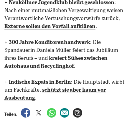
+
Neuköllner Jugendklub bleibt geschlossen
:
Nach einer mutmaßlichen Vergewaltigung weisen
Verantwortliche Vertuschungsvorwürfe zurück,
Externe sollen den Vorfall aufklären
.
+
300 Jahre Konditorenhandwerk
: Die
Spandauerin Daniela Müller feiert das Jubiläum
ihres Berufs – und
kreiert Süßes zwischen
Autohaus und Recyclinghof
.
+
Indische Expats in Berlin
: Die Hauptstadt wirbt
um Fachkräfte,
schützt sie aber kaum vor
Ausbeutung
.
auf Facebook teilen
auf X teilen
per WhatsApp teilen
per E-Mail teilen
Artikel aufrufen
Teilen: