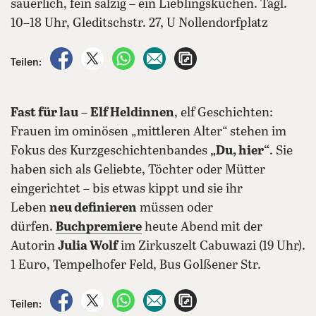
säuerlich, fein salzig – ein Lieblingskuchen. Tägl.
10–18 Uhr, Gleditschstr. 27, U Nollendorfplatz
auf Facebook teilen
auf X teilen
per WhatsApp teilen
per E-Mail teilen
Artikel aufrufen
Teilen:
Fast für lau
–
Elf Heldinnen
, elf Geschichten:
Frauen im ominösen „mittleren Alter“ stehen im
Fokus des Kurzgeschichtenbandes
„Du, hier“
. Sie
haben sich als Geliebte, Töchter oder Mütter
eingerichtet – bis etwas kippt und sie ihr
Leben
neu definieren
müssen oder
dürfen.
Buchpremiere
heute Abend mit der
Autorin
Julia Wolf
im Zirkuszelt Cabuwazi (19 Uhr).
1 Euro, Tempelhofer Feld, Bus Golßener Str.
auf Facebook teilen
auf X teilen
per WhatsApp teilen
per E-Mail teilen
Artikel aufrufen
Teilen: