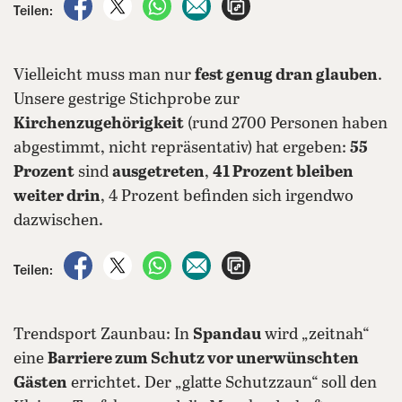
auf Facebook teilen
auf X teilen
per WhatsApp teilen
per E-Mail teilen
Artikel aufrufen
Teilen:
Vielleicht muss man nur
fest genug dran glauben
.
Unsere gestrige Stichprobe zur
Kirchenzugehörigkeit
(rund 2700 Personen haben
abgestimmt, nicht repräsentativ) hat ergeben:
55
Prozent
sind
ausgetreten
,
41 Prozent bleiben
weiter drin
, 4 Prozent befinden sich irgendwo
dazwischen.
auf Facebook teilen
auf X teilen
per WhatsApp teilen
per E-Mail teilen
Artikel aufrufen
Teilen:
Trendsport Zaunbau: In
Spandau
wird „zeitnah“
eine
Barriere zum Schutz vor unerwünschten
Gästen
errichtet. Der „glatte Schutzzaun“ soll den