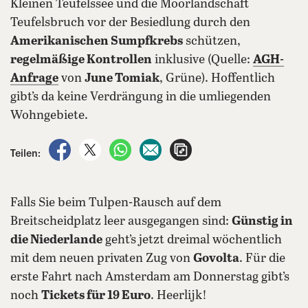
Kleinen Teufelssee und die Moorlandschaft
Teufelsbruch vor der Besiedlung durch den
Amerikanischen Sumpfkrebs
schützen,
regelmäßige Kontrollen
inklusive (Quelle:
AGH-
Anfrage
von
June Tomiak
, Grüne). Hoffentlich
gibt’s da keine Verdrängung in die umliegenden
Wohngebiete.
auf Facebook teilen
auf X teilen
per WhatsApp teilen
per E-Mail teilen
Artikel aufrufen
Teilen:
Falls Sie beim Tulpen-Rausch auf dem
Breitscheidplatz leer ausgegangen sind:
Günstig in
die Niederlande
geht’s jetzt dreimal wöchentlich
mit dem neuen privaten Zug von
Govolta
. Für die
erste Fahrt nach Amsterdam am Donnerstag gibt’s
noch
Tickets für 19 Euro
. Heerlijk!