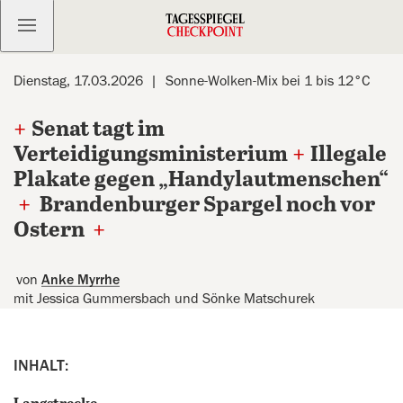
Kostenlos anmelden
Dienstag, 17.03.2026
Sonne-Wolken-Mix bei 1 bis 12°C
+
Senat tagt im
Verteidigungsministerium
+
Illegale
Plakate gegen „Handylautmenschen“
+
Brandenburger Spargel noch vor
Ostern
+
von
Anke Myrrhe
mit Jessica Gummersbach und Sönke Matschurek
INHALT: