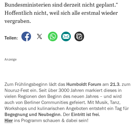
Bundesministerien sind derzeit nicht geplant.“
Hoffentlich nicht, weil sich alle erstmal wieder
vergraben.
auf Facebook teilen
auf X teilen
per WhatsApp teilen
per E-Mail teilen
Artikel aufrufen
Teilen:
Anzeige
Zum Frühlingsbeginn lädt das
‍Humboldt Forum
am
21.3.
zum
Nouruz-Fest ein. Seit über 3000 ‍Jahren ‍markiert dieses in
vielen Regionen den Beginn des neuen Jahres – und wird
auch von Berliner Communities gefeiert. Mit Musik, Tanz,
Workshops und kulinarischen Angeboten entsteht ein Tag für
Begegnung und ‍Neubeginn
. Der
Eintritt ist frei.
Hier
ins Programm schauen & dabei sein!