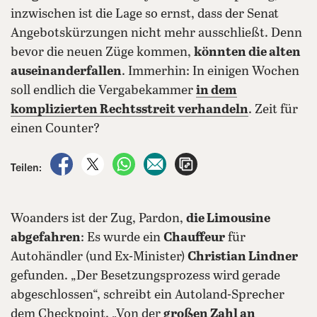
inzwischen ist die Lage so ernst, dass der Senat
Angebotskürzungen nicht mehr ausschließt. Denn
bevor die neuen Züge kommen,
könnten die alten
auseinanderfallen
. Immerhin: In einigen Wochen
soll endlich die Vergabekammer
in dem
komplizierten Rechtsstreit verhandeln
. Zeit für
einen Counter?
auf Facebook teilen
auf X teilen
per WhatsApp teilen
per E-Mail teilen
Artikel aufrufen
Teilen:
Woanders ist der Zug, Pardon,
die Limousine
abgefahren
: Es wurde ein
Chauffeur
für
Autohändler (und Ex-Minister)
Christian Lindner
gefunden. „Der Besetzungsprozess wird gerade
abgeschlossen“, schreibt ein Autoland-Sprecher
dem Checkpoint. „Von der
großen Zahl an