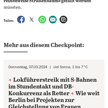
reihenweise Straßenbäume gefällt werden
müssten.
auf Facebook teilen
auf X teilen
per WhatsApp teilen
per E-Mail teilen
Artikel aufrufen
Teilen:
Mehr aus diesem Checkpoint:
Donnerstag, 07.03.2024
viel Sonne, 1 bis 7°C
+
Lokführerstreik mit S-Bahnen
im Stundentakt und DB-
Konkurrenz als Retter
+
Wie weit
Berlin bei Projekten zur
Gleichstellung von Frauen