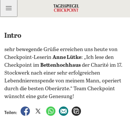
Kostenlos anmelden
Intro
sehr bewegende Grüße erreichen uns heute von
Checkpoint-Leserin
Anne Lütke
: „Ich lese den
Checkpoint im
Bettenhochhaus
der Charité im 17.
Stockwerk nach einer sehr erfolgreichen
Lebendnierenspende von meinem Mann, operiert
durch die besten Oberärzte.“ Team Checkpoint
wünscht eine gute Genesung!
auf Facebook teilen
auf X teilen
per WhatsApp teilen
per E-Mail teilen
Artikel aufrufen
Teilen: