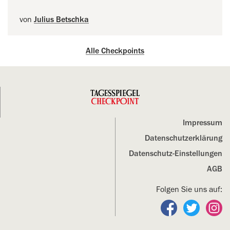
von
Julius Betschka
Alle Checkpoints
Impressum
Datenschutz­erklärung
Datenschutz-Einstellungen
AGB
Folgen Sie uns auf:
Folgen Sie un
Folgen S
Fo