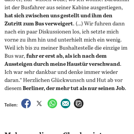
ist der Busfahrer aus seiner Kabine ausgestiegen,
hat sich zwischen uns gestellt und ihm den
Zutritt zum Bus verweigert
. (…) Wir fuhren dann
nach ein paar Diskussionen los, ich setzte mich
vorne zu ihm hin und unterhielt mich ein wenig.
Weil ich bis zu meiner Bushaltestelle die einzige im
Bus war,
fuhr er erst ab, als ich nach dem
Aussteigen durch meine Haustür verschwand
.
Ich war sehr dankbar und denke immer wieder
daran.“ Herzlichen Glückwunsch und Hut ab vor
diesem
Berliner, der mehr tut als nur seinen Job
.
auf Facebook teilen
auf X teilen
per WhatsApp teilen
per E-Mail teilen
Artikel aufrufen
Teilen: