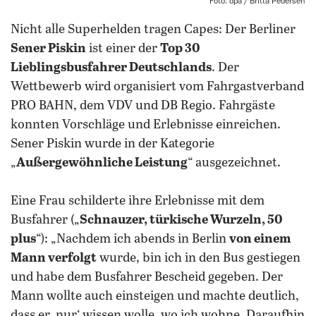
Foto: dpa / Britta Pedersen
Nicht alle Superhelden tragen Capes: Der Berliner
Sener Piskin
ist einer der
Top 30
Lieblingsbusfahrer Deutschlands
. Der
Wettbewerb wird organisiert vom Fahrgastverband
PRO BAHN, dem VDV und DB Regio. Fahrgäste
konnten Vorschläge und Erlebnisse einreichen.
Sener Piskin wurde in der Kategorie
„
Außergewöhnliche Leistung
“ ausgezeichnet.
Eine Frau schilderte ihre Erlebnisse mit dem
Busfahrer („
Schnauzer, türkische Wurzeln, 50
plus
“): „Nachdem ich abends in Berlin
von einem
Mann verfolgt
wurde, bin ich in den Bus gestiegen
und habe dem Busfahrer Bescheid gegeben. Der
Mann wollte auch einsteigen und machte deutlich,
dass er, nur‘ wissen wolle, wo ich wohne. Daraufhin