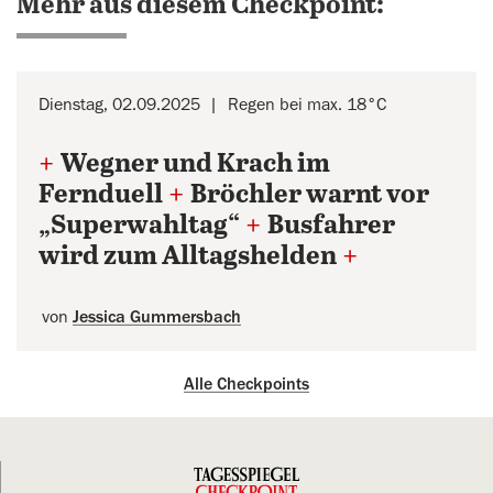
Mehr aus diesem Checkpoint:
Dienstag, 02.09.2025
Regen bei max. 18°C
+
Wegner und Krach im
Fernduell
+
Bröchler warnt vor
„Superwahltag“
+
Busfahrer
wird zum Alltagshelden
+
von
Jessica Gummersbach
Alle Checkpoints