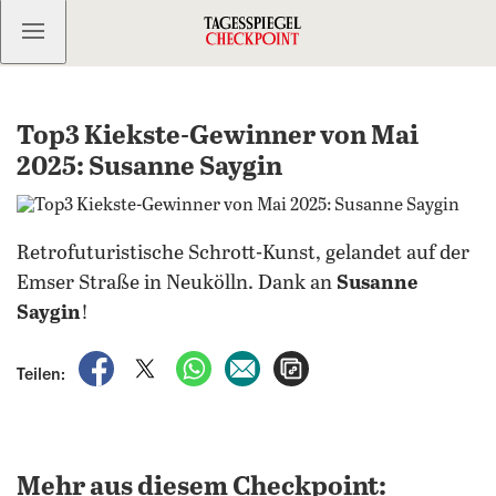
Kostenlos anmelden
Top3 Kiekste-Gewinner von Mai
2025: Susanne Saygin
Retrofuturistische Schrott-Kunst, gelandet auf der
Emser Straße in Neukölln. Dank an
Susanne
Saygin
!
auf Facebook teilen
auf X teilen
per WhatsApp teilen
per E-Mail teilen
Artikel aufrufen
Teilen:
Mehr aus diesem Checkpoint: