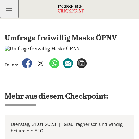
Kostenlos anmelden
Umfrage freiwillig Maske ÖPNV
auf Facebook teilen
auf X teilen
per WhatsApp teilen
per E-Mail teilen
Artikel aufrufen
Teilen:
Mehr aus diesem Checkpoint:
Dienstag, 31.01.2023
Grau, regnerisch und windig
bei um die 5°C