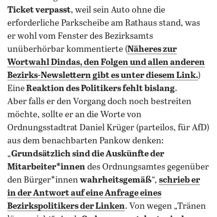
Ticket verpasst
, weil sein Auto ohne die
erforderliche Parkscheibe am Rathaus stand, was
er wohl vom Fenster des Bezirksamts
unüberhörbar kommentierte (
Näheres zur
Wortwahl Dindas
, den Folgen und allen anderen
Bezirks-Newslettern
gibt es unter diesem Link.
)
Eine
Reaktion des Politikers fehlt bislang
.
Aber falls er den Vorgang doch noch bestreiten
möchte, sollte er an die Worte von
Ordnungsstadtrat Daniel Krüger (parteilos, für AfD)
aus dem benachbarten Pankow denken:
„
Grundsätzlich sind die Auskünfte der
Mitarbeiter*innen
des Ordnungsamtes gegenüber
den Bürger*innen
wahrheitsgemäß
“,
schrieb er
in der Antwort auf eine Anfrage eines
Bezirkspolitikers der Linken
. Von wegen „Tränen