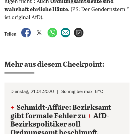
lügen nicht“: Auch
Ordnungsamtsleute sind
wahrhaft ehrliche Häute
. (PS: Der Gendernstern *
ist original AfD).
auf Facebook teilen
auf X teilen
per WhatsApp teilen
per E-Mail teilen
Artikel aufrufen
Teilen:
Mehr aus diesem Checkpoint:
Dienstag, 21.01.2020
Sonnig bei max. 6°C
+
Schmidt-Affäre: Bezirksamt
gibt formale Fehler zu
+
AfD-
Bezirkspolitiker soll
Ordnungsamt beschimpft