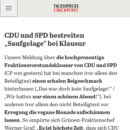
Kostenlos anmelden
CDU und SPD bestreiten
„Saufgelage“ bei Klausur
Unsere Meldung über
die hochprozentige
Fraktionsvorstandsklausur von CDU und SPD
(CP von gestern) hat bei manchen (vor allem den
Beteiligten)
einen schalen Beigeschmack
hinterlassen („Das war doch kein Saufgelage!“ /
„Wir hatten
nur einen schönen Abend
!“), bei
anderen (vor allem den nicht Beteiligten) vor
Erregung die vegane Bionade aufschäumen
lassen
. So empörte sich Grünen-Fraktionschef
Werner Graf: „
Es ist höchste Zeit
, dass sich CDU