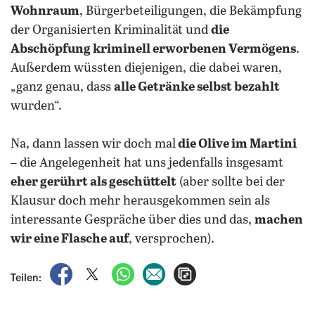
Wohnraum
, Bürgerbeteiligungen, die Bekämpfung
der Organisierten Kriminalität und
die
Abschöpfung kriminell erworbenen Vermögens
.
Außerdem wüssten diejenigen, die dabei waren,
„ganz genau, dass
alle Getränke selbst bezahlt
wurden“.
Na, dann lassen wir doch mal
die Olive im Martini
– die Angelegenheit hat uns jedenfalls insgesamt
eher gerührt als geschüttelt
(aber sollte bei der
Klausur doch mehr herausgekommen sein als
interessante Gespräche über dies und das,
machen
wir eine Flasche auf
, versprochen).
auf Facebook teilen
auf X teilen
per WhatsApp teilen
per E-Mail teilen
Artikel aufrufen
Teilen: