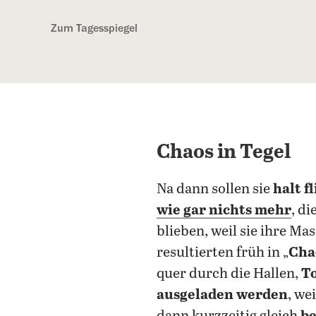
Kostenlos anmelden
Zum Tagesspiegel
Chaos in Tegel
Na dann sollen sie
halt f
wie gar nichts mehr
, d
blieben, weil sie ihre M
resultierten früh in „
Cha
quer durch die Hallen,
To
ausgeladen werden
, we