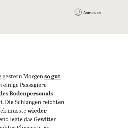
auf Facebook teilen
auf X teilen
per WhatsApp teilen
per E-Mail teilen
Artikel au
Teilen:
Anmelden
ng gestern Morgen
so gut
 einige Passagiere
es Bodenpersonals
w). Die Schlangen reichten
päck musste
wieder
bend legte das Gewitter