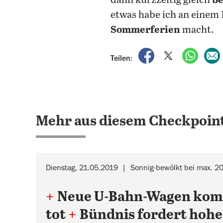
dann kurzzeitig gleich
be
etwas habe ich an einem 
Sommerferien
macht.
auf Facebook teile
auf X teilen
per Wh
Teilen:
Mehr aus diesem Checkpoint
Dienstag, 21.05.2019
Sonnig-bewölkt bei max. 20 
+
Neue U-Bahn-Wagen kom
tot
+
Bündnis fordert hohe