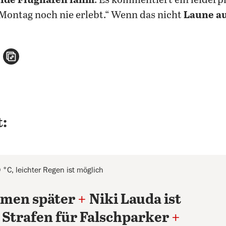
ide Flughäfen lahm
. Es kommentiert ein leiderp
Montag noch nie erlebt.“ Wenn das nicht
Laune au
n
atsApp teilen
per E-Mail teilen
Artikel aufrufen
:
°C, leichter Regen ist möglich
men später
+
Niki Lauda ist
 Strafen für Falschparker
+