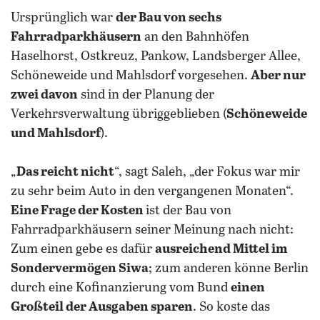
Ursprünglich war
der Bau von sechs
Fahrradparkhäusern
an den Bahnhöfen
Haselhorst, Ostkreuz, Pankow, Landsberger Allee,
Schöneweide und Mahlsdorf vorgesehen.
Aber nur
zwei davon
sind in der Planung der
Verkehrsverwaltung übriggeblieben (
Schöneweide
und Mahlsdorf
).
„
Das reicht nicht
“, sagt Saleh, „der Fokus war mir
zu sehr beim Auto in den vergangenen Monaten“.
Eine Frage der Kosten
ist der Bau von
Fahrradparkhäusern seiner Meinung nach nicht:
Zum einen gebe es dafür
ausreichend Mittel im
Sondervermögen Siwa
; zum anderen könne Berlin
durch eine Kofinanzierung vom Bund
einen
Großteil der Ausgaben sparen
. So koste das