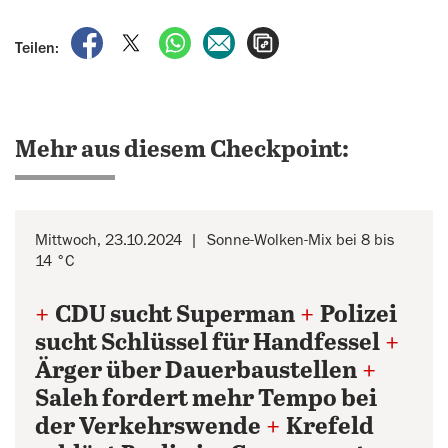
auf Facebook teilen
auf X teilen
per WhatsApp teilen
per E-Mail teilen
Artikel aufrufen
Teilen:
Mehr aus diesem Checkpoint:
Mittwoch, 23.10.2024
Sonne-Wolken-Mix bei 8 bis
14 °C
+
CDU sucht Superman
+
Polizei
sucht Schlüssel für Handfessel
+
Ärger über Dauerbaustellen
+
Saleh fordert mehr Tempo bei
der Verkehrswende
+
Krefeld