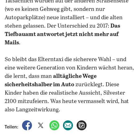
Tatsächlich wurden auf der anderen Straßenseite
(wo es keinen Gehweg gibt, sondern nur
Autoparkplätze) neue installiert – und die alten
stehen gelassen. Der Unterschied zu 2017:
Das
Tiefbauamt antwortet jetzt nicht mehr auf
Mails
.
So bleibt das Elterntaxi die sicherere Wahl – und
eine weitere Generation von Kindern wächst heran,
die lernt, dass man
alltägliche Wege
sicherheitshalber im Auto
zurücklegt. Diese
Kinder haben die realistische Aussicht, Silvester
2100 mitzufeiern. Was heute vermasselt wird, hat
also Langzeitwirkung.
auf Facebook teilen
auf X teilen
per WhatsApp teilen
per E-Mail teilen
Artikel aufrufen
Teilen: