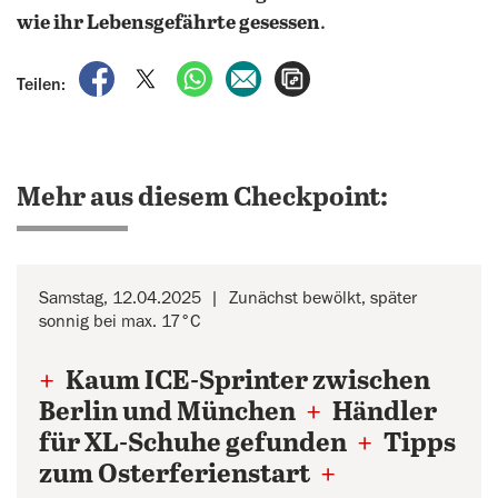
wie ihr Lebensgefährte gesessen
.
auf Facebook teilen
auf X teilen
per WhatsApp teilen
per E-Mail teilen
Artikel aufrufen
Teilen:
Mehr aus diesem Checkpoint:
Samstag, 12.04.2025
Zunächst bewölkt, später
sonnig bei max. 17°C
+
Kaum ICE-Sprinter zwischen
Berlin und München
+
Händler
für XL-Schuhe gefunden
+
Tipps
zum Osterferienstart
+