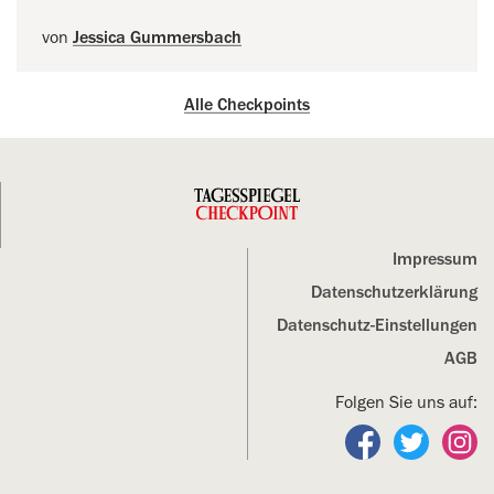
von
Jessica Gummersbach
Alle Checkpoints
Impressum
Datenschutz­erklärung
Datenschutz-Einstellungen
AGB
Folgen Sie uns auf:
Folgen Sie un
Folgen S
Fo