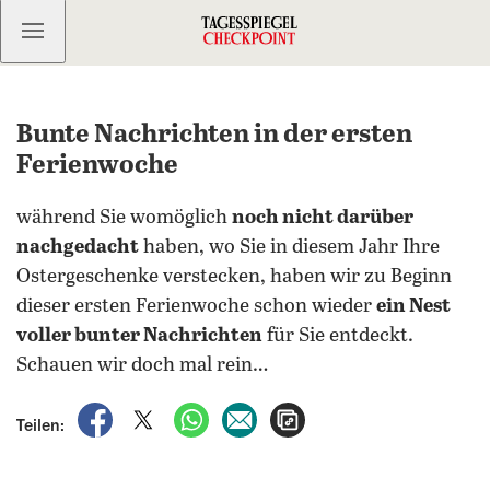
Kostenlos anmelden
Bunte Nachrichten in der ersten
Ferienwoche
während Sie womöglich
noch nicht darüber
nachgedacht
haben, wo Sie in diesem Jahr Ihre
Ostergeschenke verstecken, haben wir zu Beginn
dieser ersten Ferienwoche schon wieder
ein Nest
voller bunter Nachrichten
für Sie entdeckt.
Schauen wir doch mal rein…
auf Facebook teilen
auf X teilen
per WhatsApp teilen
per E-Mail teilen
Artikel aufrufen
Teilen: