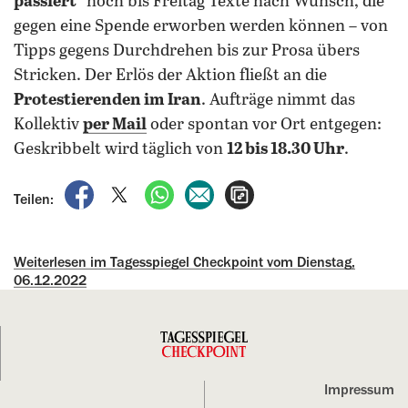
passiert
“ noch bis Freitag Texte nach Wunsch, die
gegen eine Spende erworben werden können – von
Tipps gegens Durchdrehen bis zur Prosa übers
Stricken.
Der Erlös der Aktion fließt an die
Protestierenden im Iran
. Aufträge nimmt das
Kollektiv
per Mail
oder spontan vor Ort entgegen:
Geskribbelt wird täglich von
12 bis 18.30 Uhr
.
auf Facebook teilen
auf X teilen
per WhatsApp teilen
per E-Mail teilen
Artikel aufrufen
Teilen:
Weiterlesen im Tagesspiegel Checkpoint vom Dienstag,
06.12.2022
Impressum