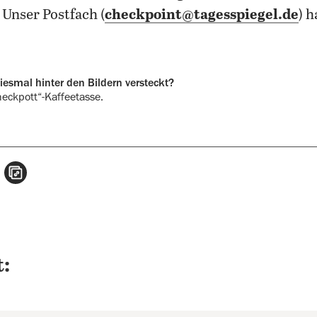
Unser Postfach (
checkpoint@tagesspiegel.de
) 
diesmal hinter den Bildern versteckt?
eckpott“-Kaffeetasse.
n
atsApp teilen
per E-Mail teilen
Artikel aufrufen
: