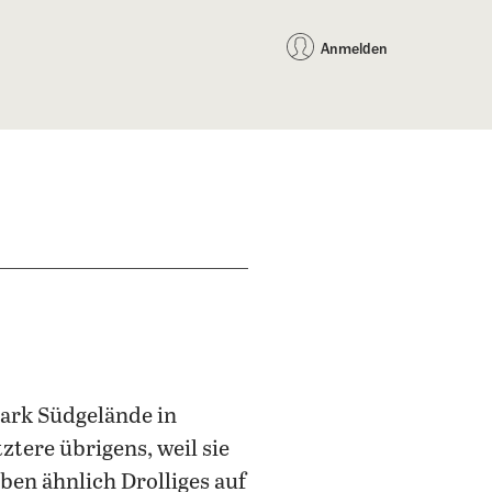
auf Facebook teilen
auf X teilen
per WhatsApp teilen
per E-Mail teilen
Artikel au
Teilen:
Anmelden
ark Südgelände in
ztere übrigens, weil sie
ben ähnlich Drolliges auf