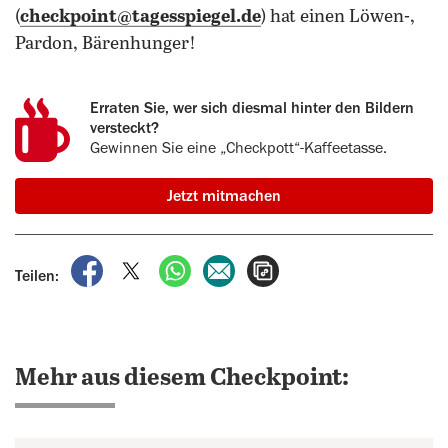
(
checkpoint@tagesspiegel.de
) hat einen Löwen-,
Pardon, Bärenhunger!
Erraten Sie, wer sich diesmal hinter den Bildern
versteckt?
Gewinnen Sie eine „Checkpott“-Kaffeetasse.
Jetzt mitmachen
auf Facebook teilen
auf X teilen
per WhatsApp teilen
per E-Mail teilen
Artikel aufrufen
Teilen:
Mehr aus diesem Checkpoint: