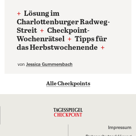
+
Lösung im
Charlottenburger Radweg-
Streit
+
Checkpoint-
Wochenrätsel
+
Tipps für
das Herbstwochenende
+
von
Jessica Gummersbach
Alle Checkpoints
Impressum