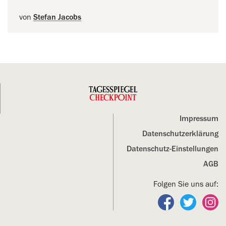
von
Stefan Jacobs
Impressum
Datenschutz­erklärung
Datenschutz-Einstellungen
AGB
Folgen Sie uns auf:
Folgen Sie un
Folgen S
Fo