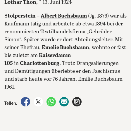
Lothar Thon
, * 13. Juni 1924
Stolperstein
–
Albert Buchsbaum
(Jg. 1876) war als
Kaufmann tätig und arbeitete ab etwa 1894 bei der
renommierten Textilhandelsfirma „Gebrüder
Simon“. Später wurde er dort Abteilungsleiter. Mit
seiner Ehefrau,
Emelie Buchsbaum
, wohnte er fast
bis zuletzt am
Kaiserdamm
105
in
Charlottenburg
. Trotz Drangsalierungen
und Demütigungen überlebte er den Faschismus
und starb heute vor 76 Jahren, Emilie Buchsbaum
1961.
auf Facebook teilen
auf X teilen
per WhatsApp teilen
per E-Mail teilen
Artikel aufrufen
Teilen: