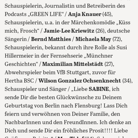
Schauspielerin,
Journalistin und Betreiberin des
Podcasts „GREEN LIFE“
/
Anja Knauer
(45),
Schauspielerin, u.a. in der Märchenkomödie „Küss
mich, Frosch“ /
Jamie-Lee Kriewitz
(26), deutsche
Sängerin
/
Bernd Matthies
/
Michaela May
(72),
Schauspielerin, bekannt durch ihre Rolle als Susi
Hillermeier in der Fernsehserie „Münchner
Geschichten“ /
Maximilian Mittelstädt
(27),
Abwehrspieler beim VfB Stuttgart, zuvor für
Hertha BSC /
Wilson Gonzalez Ochsenknecht
(34),
Schauspieler und Sänger / „Liebe
SABINE
, ich
sende Dir die besten Glückwünsche zu Deinem
Geburtstag von Berlin nach Flensburg! Lass Dich
feiern und verwöhnen von Deiner Familie, den
NachbarInnen und den FreundInnen. Ich denke an
Dich und sende Dir ein fröhliches Prosit!!!! Liebe