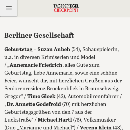
Kostenlos anmelden
Berliner Gesellschaft
Geburtstag
–
Suzan Anbeh
(54), Schauspielerin,
u.a. in diversen Krimiserien und Model
/
„Annemarie Friedrich
,
alles Gute zum
Geburtstag, liebe Annemarie, sowie eine schöne
Feier, wünscht dir, mit herzlichen Grüßen aus der
Seniorenresidenz Brockenblick in Braunschweig,
Gregor“ /
Timo Glock
(42), Automobilrennfahrer /
„
Dr. Annette Godefroid
(70) mit herzlichen
Geburtstagsgrüßen von den 7 aus der
Luckstraße“ /
Michael Hartl
(75), Volksmusiker
(Duo „Marianne und Michael“) /
Verena Klein
(48),