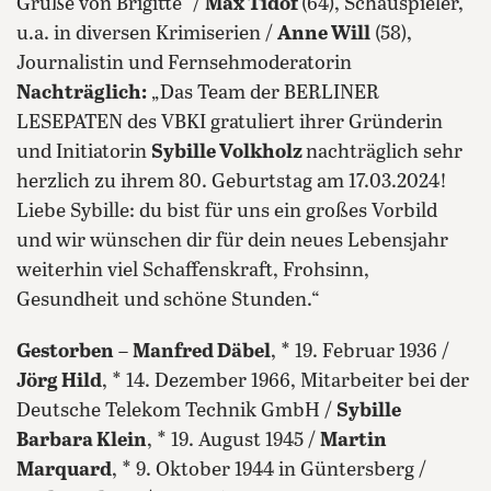
Grüße von Brigitte“ /
Max Tidof
(64), Schauspieler,
u.a. in diversen Krimiserien /
Anne Will
(58),
Journalistin und Fernsehmoderatorin
Nachträglich:
„Das Team der BERLINER
LESEPATEN des VBKI gratuliert ihrer Gründerin
und Initiatorin
Sybille Volkholz
nachträglich sehr
herzlich zu ihrem 80. Geburtstag am 17.03.2024!
Liebe Sybille: du bist für uns ein großes Vorbild
und wir wünschen dir für dein neues Lebensjahr
weiterhin viel Schaffenskraft, Frohsinn,
Gesundheit und schöne Stunden.“
Gestorben
–
Manfred Däbel
, * 19. Februar 1936 /
Jörg Hild
, * 14. Dezember 1966, Mitarbeiter bei der
Deutsche Telekom Technik GmbH /
Sybille
Barbara Klein
, * 19. August 1945 /
Martin
Marquard
, * 9. Oktober 1944 in Güntersberg /