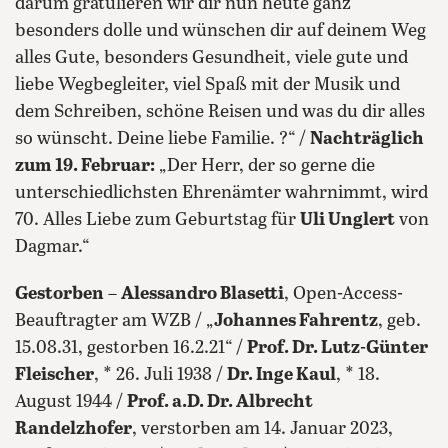
darum gratulieren wir dir nun heute ganz
besonders dolle und wünschen dir auf deinem Weg
alles Gute, besonders Gesundheit, viele gute und
liebe Wegbegleiter, viel Spaß mit der Musik und
dem Schreiben, schöne Reisen und was du dir alles
so wünscht. Deine liebe Familie. ?“ /
Nachträglich
zum 19. Februar:
„Der Herr, der so gerne die
unterschiedlichsten Ehrenämter wahrnimmt, wird
70. Alles Liebe zum Geburtstag für
Uli Unglert
von
Dagmar.“
Gestorben
–
Alessandro Blasetti
, Open-Access-
Beauftragter am WZB / „
Johannes Fahrentz
, geb.
15.08.31, gestorben 16.2.21“ /
Prof. Dr. Lutz-Günter
Fleischer
, * 26. Juli 1938 /
Dr. Inge Kaul
, * 18.
August 1944 /
Prof. a.D. Dr. Albrecht
Randelzhofer
, verstorben am 14. Januar 2023,