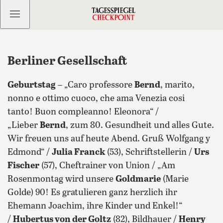
Kostenlos anmelden
Berliner Gesellschaft
Geburtstag
– „Caro professore
Bernd
, marito,
nonno e ottimo cuoco, che ama Venezia cosi
tanto! Buon compleanno! Eleonora“ /
„Lieber
Bernd
, zum 80. Gesundheit und alles Gute.
Wir freuen uns auf heute Abend. Gruß Wolfgang y
Edmond“ /
Julia Franck
(53), Schriftstellerin /
Urs
Fischer
(57), Cheftrainer von Union / „Am
Rosenmontag wird unsere
Goldmarie
(Marie
Golde) 90! Es gratulieren ganz herzlich ihr
Ehemann Joachim, ihre Kinder und Enkel!“
/
Hubertus von der Goltz
(82), Bildhauer /
Henry