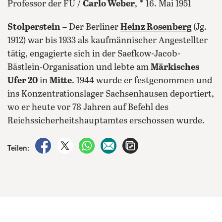
Professor der FU /
Carlo Weber
, * 16. Mai 1951
Stolperstein
– Der Berliner
Heinz Rosenberg
(Jg.
1912) war bis 1933 als kaufmännischer Angestellter
tätig, engagierte sich in der Saefkow-Jacob-
Bästlein-Organisation und lebte am
Märkisches
Ufer 20
in
Mitte
. 1944 wurde er festgenommen und
ins Konzentrationslager Sachsenhausen deportiert,
wo er heute vor 78 Jahren auf Befehl des
Reichssicherheitshauptamtes erschossen wurde.
auf Facebook teilen
auf X teilen
per WhatsApp teilen
per E-Mail teilen
Artikel aufrufen
Teilen: