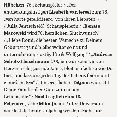
Hübchen
(76), Schauspieler / „Der
entdeckungslustigen
Lisabeth van Iersel
zum 78.
„van harte gefeliciteerd“ von ihren Liebsten :-)“
/
Julia Jentsch
(45), Schauspielerin / „
Renate
Marowski
wird 76, herzlichen Glückwunsch“
/ „Liebe
Romi
, die besten Wünsche zu Deinem
Geburtstag und bleibe weiter so fit und
unternehmungslustig. Ute & Wolfgang“ / „
Andreas
Scholz-Fleischmann
(70), ich wünsche Dir von
Herzen viele gesunde Jahre, bleib einfach so wie Du
bist, und lass uns jeden Tag des Lebens feiern und
genießen. Eva“ / „Unserer lieben
Tatjana
wünscht
Deine Familie alles Gute zum neuen
Lebensjahr.“ /
Nachträglich zum 18.
Februar:
„Liebe
Milonja
, im Potter-Universum
würdest du heute volljährig werden. Nicht nur