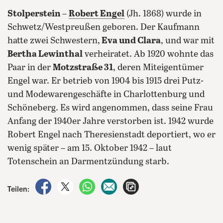
Stolperstein
–
Robert Engel
(Jh. 1868) wurde in
Schwetz/Westpreußen geboren. Der Kaufmann
hatte zwei Schwestern,
Eva und Clara
, und war mit
Bertha Lewinthal
verheiratet. Ab 1920 wohnte das
Paar in der
Motzstraße 31
, deren Miteigentümer
Engel war. Er betrieb von 1904 bis 1915 drei Putz-
und Modewarengeschäfte in Charlottenburg und
Schöneberg. Es wird angenommen, dass seine Frau
Anfang der 1940er Jahre verstorben ist. 1942 wurde
Robert Engel nach Theresienstadt deportiert, wo er
wenig später – am 15. Oktober 1942 – laut
Totenschein an Darmentzündung starb.
auf Facebook teilen
auf X teilen
per WhatsApp teilen
per E-Mail teilen
Artikel aufrufen
Teilen: