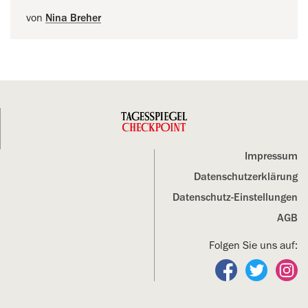
von
Nina Breher
Impressum
Datenschutz­erklärung
Datenschutz-Einstellungen
AGB
Folgen Sie uns auf:
Folgen Sie un
Folgen S
Fo