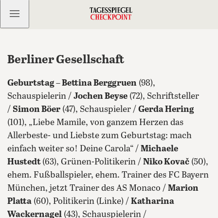
Kostenlos anmelden
Berliner Gesellschaft
Geburtstag
–
Bettina Berggruen
(98),
Schauspielerin /
Jochen Beyse
(72), Schriftsteller
/
Simon Böer
(47), Schauspieler /
Gerda Hering
(101), „Liebe Mamile, von ganzem Herzen das
Allerbeste- und Liebste zum Geburtstag: mach
einfach weiter so! Deine Carola“ /
Michaele
Hustedt
(63), Grünen-Politikerin /
Niko Kovač
(50),
ehem. Fußballspieler, ehem. Trainer des FC Bayern
München, jetzt Trainer des AS Monaco /
Marion
Platta
(60), Politikerin (Linke) /
Katharina
Wackernagel
(43), Schauspielerin /