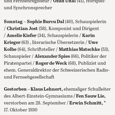
und Fernsehregisseur /
Ozan Ünal
(41), Hörspiel-
und Synchronsprecher
Sonntag
–
Sophie Burcu Dal
(40), Schauspielerin
/
Christian Jost
(58), Komponist und Dirigent
/
Amelie Kiefer
(34), Schauspielerin /
Karin
Krieger
(63) , literarische Übersetzerin /
Uwe
Kolbe
(64), Schriftsteller /
Matthias Matschke
(53),
Schauspieler /
Alexander Spies
(66), Politiker der
Piratenpartei /
Roger de Weck
(68), Publizist und
ehem. Generaldirektor der Schweizerischen Radio-
und Fernsehgesellschaft
Gestorben – Klaus Lehnert,
ehemaliger Schulleiter
des Albert-Einstein-Gymnasiums
/ Fen Sauw Lie,
verstorben am 28. September /
Erwin Schmitt,
*
17. Oktober 1930