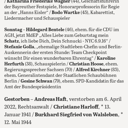
/
Katharina Friederike Wagner
(44), Geschäftsführerin
der Bayreuther Festspiele, Honorarprofessorin für Regie
an der „Hanns Eisler“ /
Bodo Wartke
(45), Kabarettist,
Liedermacher und Schauspieler
Sonntag
–
Hildegard Bentele
(46), ehem. für die CDU im
AGH, jetzt MdEP „Alles Liebe zum Geburtstag mein
Schatz
, ich liebe Dich, Dein Schnucki - NYC 6.9.16“ /
Stefanie Golla
, „ehemalige Stadtleben-Chefin und Berlin-
Auskennerin der ersten Stunde: Team Checkpoint
wünscht Dir einen wunderbaren Ehrentag“ /
Karoline
Herfurth
(38), Schauspielerin /
Christian Hoose
, ehem.
Regierungssprecher Sachsen (70) /
Alfred Kirchner
(85),
ehem. Generalintendant der Staatlichen Schaubühnen
Berlin /
Gesine Schwan
(79), ehem. SPD-Kandidatin für das
Amt der Bundespräsidentin
Gestorben
–
Andreas Haft
, verstorben am 6. April
2022, Rechtsanwalt /
Christiane Harloff
, * 13.
Januar 1941 /
Burkhard Siegfried von Walsleben
, *
12. Mai 1944