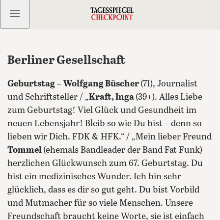
Kostenlos anmelden
Berliner Gesellschaft
Geburtstag
–
Wolfgang Büscher
(71), Journalist
und Schriftsteller / „
Kraft, Inga
(39+). Alles Liebe
zum Geburtstag! Viel Glück und Gesundheit im
neuen Lebensjahr! Bleib so wie Du bist – denn so
lieben wir Dich. FDK & HFK.“ / „Mein lieber Freund
Tommel
(ehemals Bandleader der Band Fat Funk)
herzlichen Glückwunsch zum 67. Geburtstag. Du
bist ein medizinisches Wunder. Ich bin sehr
glücklich, dass es dir so gut geht. Du bist Vorbild
und Mutmacher für so viele Menschen. Unsere
Freundschaft braucht keine Worte, sie ist einfach