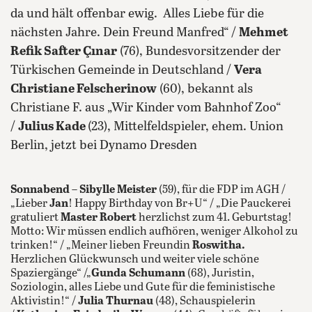
da und hält offenbar ewig. Alles Liebe für die
nächsten Jahre. Dein Freund Manfred“ /
Mehmet
Refik Safter Çınar
(76), Bundesvorsitzender der
Türkischen Gemeinde in Deutschland /
Vera
Christiane Felscherinow
(60), bekannt als
Christiane F. aus „Wir Kinder vom Bahnhof Zoo“
/
Julius Kade
(23), Mittelfeldspieler, ehem. Union
Berlin, jetzt bei Dynamo Dresden
Sonnabend
–
Sibylle Meister
(59), für die FDP im AGH /
„Lieber
Jan
! Happy Birthday von Br+U“ / „Die Pauckerei
gratuliert
Master Robert
herzlichst zum 41. Geburtstag!
Motto: Wir müssen endlich aufhören, weniger Alkohol zu
trinken!“ / „Meiner lieben Freundin
Roswitha.
Herzlichen Glückwunsch und weiter viele schöne
Spaziergänge“ /„
Gunda Schumann
(68), Juristin,
Soziologin, alles Liebe und Gute für die feministische
Aktivistin!“ /
Julia Thurnau
(48), Schauspielerin