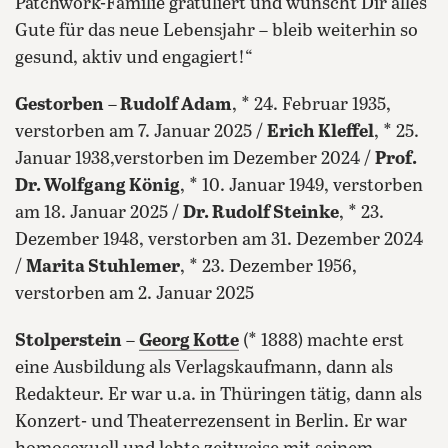
Patchwork-Familie gratuliert und wünscht Dir alles
Gute für das neue Lebensjahr – bleib weiterhin so
gesund, aktiv und engagiert!“
Gestorben
–
Rudolf Adam
, * 24. Februar 1935,
verstorben am 7. Januar 2025 /
Erich Kleffel
, * 25.
Januar 1938,verstorben im Dezember 2024 /
Prof.
Dr. Wolfgang König
, * 10. Januar 1949, verstorben
am 18. Januar 2025 /
Dr. Rudolf Steinke
, * 23.
Dezember 1948, verstorben am 31. Dezember 2024
/
Marita Stuhlemer
, * 23. Dezember 1956,
verstorben am 2. Januar 2025
Stolperstein
–
Georg Kotte
(* 1888) machte erst
eine Ausbildung als Verlagskaufmann, dann als
Redakteur. Er war u.a. in Thüringen tätig, dann als
Konzert- und Theaterrezensent in Berlin. Er war