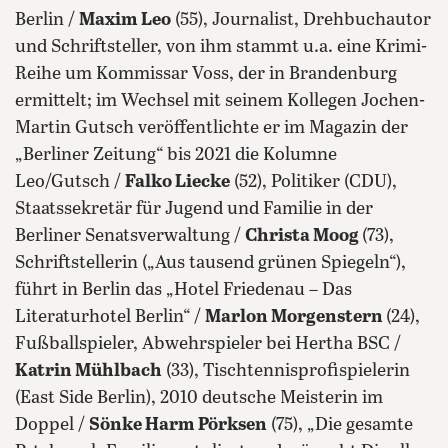
Berlin /
Maxim Leo
(55), Journalist, Drehbuchautor
und Schriftsteller, von ihm stammt u.a. eine Krimi-
Reihe um Kommissar Voss, der in Brandenburg
ermittelt; im Wechsel mit seinem Kollegen Jochen-
Martin Gutsch veröffentlichte er im Magazin der
„Berliner Zeitung“ bis 2021 die Kolumne
Leo/Gutsch /
Falko Liecke
(52), Politiker (CDU),
Staatssekretär für Jugend und Familie in der
Berliner Senatsverwaltung /
Christa Moog
(73),
Schriftstellerin („Aus tausend grünen Spiegeln“),
führt in Berlin das „Hotel Friedenau – Das
Literaturhotel Berlin“ /
Marlon Morgenstern
(24),
Fußballspieler, Abwehrspieler bei Hertha BSC /
Katrin Mühlbach
(33), Tischtennisprofispielerin
(East Side Berlin), 2010 deutsche Meisterin im
Doppel /
Sönke Harm Pörksen
(75), „Die gesamte