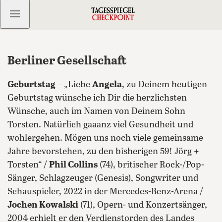
Kostenlos anmelden
Berliner Gesellschaft
Geburtstag
– „Liebe
Angela
, zu Deinem heutigen
Geburtstag wünsche ich Dir die herzlichsten
Wünsche, auch im Namen von Deinem Sohn
Torsten. Natürlich gaaanz viel Gesundheit und
wohlergehen. Mögen uns noch viele gemeinsame
Jahre bevorstehen, zu den bisherigen 59! Jörg +
Torsten“ /
Phil Collins
(74), britischer Rock-/Pop-
Sänger, Schlagzeuger (Genesis), Songwriter und
Schauspieler, 2022 in der Mercedes-Benz-Arena /
Jochen Kowalski
(71), Opern- und Konzertsänger,
2004 erhielt er den Verdienstorden des Landes