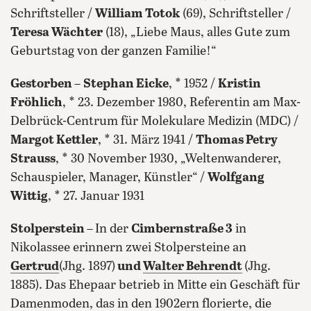
Schriftsteller /
William Totok
(69), Schriftsteller /
Teresa Wächter
(18), „Liebe Maus, alles Gute zum
Geburtstag von der ganzen Familie!“
Gestorben
–
Stephan Eicke
, * 1952 /
Kristin
Fröhlich
, * 23. Dezember 1980, Referentin am Max-
Delbrück-Centrum für Molekulare Medizin (MDC) /
Margot Kettler
, * 31. März 1941 /
Thomas Petry
Strauss
, * 30 November 1930, „Weltenwanderer,
Schauspieler, Manager, Künstler“ /
Wolfgang
Wittig
, * 27. Januar 1931
Stolperstein –
In der
Cimbernstraße 3
in
Nikolassee erinnern zwei Stolpersteine an
Gertrud
(Jhg. 1897)
und
Walter Behrendt
(Jhg.
1885). Das Ehepaar betrieb in Mitte ein Geschäft für
Damenmoden, das in den 1902ern florierte, die