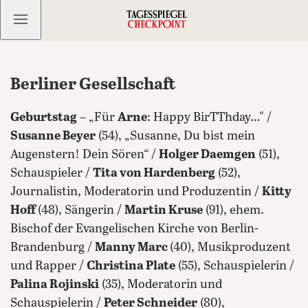
Kostenlos anmelden
Berliner Gesellschaft
Geburtstag
– „Für
Arne
: Happy BirTThday…" /
Susanne Beyer
(54), „Susanne, Du bist mein
Augenstern! Dein Sören“ /
Holger Daemgen
(51),
Schauspieler /
Tita von Hardenberg
(52),
Journalistin, Moderatorin und Produzentin /
Kitty
Hoff
(48), Sängerin /
Martin Kruse
(91), ehem.
Bischof der Evangelischen Kirche von Berlin-
Brandenburg /
Manny Marc
(40), Musikproduzent
und Rapper /
Christina Plate
(55), Schauspielerin /
Palina Rojinski
(35), Moderatorin und
Schauspielerin /
Peter Schneider
(80),