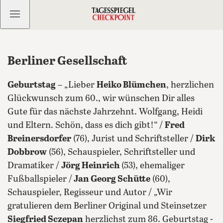
Kostenlos anmelden
Berliner Gesellschaft
Geburtstag
– „Lieber
Heiko Blümchen
, herzlichen
Glückwunsch zum 60., wir wünschen Dir alles
Gute für das nächste Jahrzehnt. Wolfgang, Heidi
und Eltern. Schön, dass es dich gibt!“ /
Fred
Breinersdorfer
(76), Jurist und Schriftsteller /
Dirk
Dobbrow
(56), Schauspieler, Schriftsteller und
Dramatiker /
Jörg Heinrich
(53), ehemaliger
Fußballspieler /
Jan Georg Schütte
(60),
Schauspieler, Regisseur und Autor / „Wir
gratulieren dem Berliner Original und Steinsetzer
Siegfried Sczepan
herzlichst zum 86. Geburtstag -