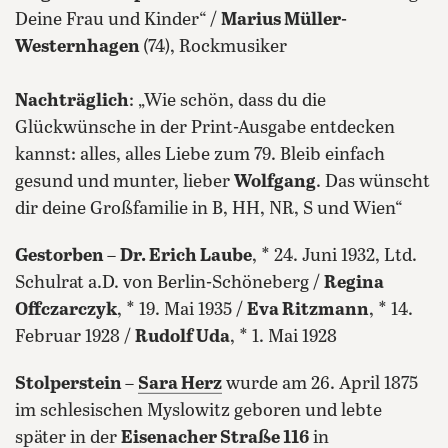
Deine Frau und Kinder“ /
Marius Müller-
Westernhagen
(74), Rockmusiker
Nachträglich
: „Wie schön, dass du die
Glückwünsche in der Print-Ausgabe entdecken
kannst: alles, alles Liebe zum 79. Bleib einfach
gesund und munter, lieber
Wolfgang
. Das wünscht
dir deine Großfamilie in B, HH, NR, S und Wien“
Gestorben
–
Dr. Erich Laube
, * 24. Juni 1932, Ltd.
Schulrat a.D. von Berlin-Schöneberg /
Regina
Offczarczyk
, * 19. Mai 1935 /
Eva Ritzmann
, * 14.
Februar 1928 /
Rudolf Uda
, * 1. Mai 1928
Stolperstein
–
Sara Herz
wurde am 26. April 1875
im schlesischen Myslowitz geboren und lebte
später in der
Eisenacher Straße 116
in