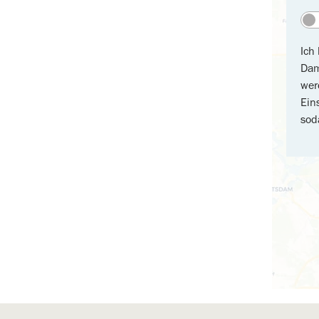
Ich
Dam
wer
Ein
sod