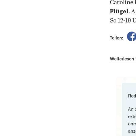
Caroline
Flügel
.
A
So 12-19 
Teilen:
Weiterlesen
Red
An 
ext
anr
anz