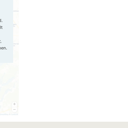
d.
lt
,
nen.