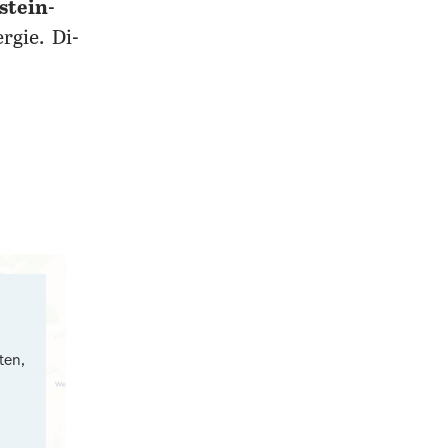
stein-
rgie. Di-
ten,