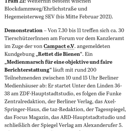
Tram 21:
Weiterhin besteht wischen
Blockdammweg/Ehrlichstraße und
Hegemeisterweg SEV (bis Mitte Februar 2021).
Demonstration
– Von 7.30 bis 11 treffen sich ca. 30
TierschützerInnen am Forum vor dem Kanzleramt
im Zuge der von
Campact e.V
. angemeldeten
Kundgebung
„Rettet die Bienen“
. Ein
„Medienmarsch für eine objektive und faire
Berichterstattung“
läuft mit rund 200
Teilnehmenden zwischen 10 und 15 Uhr Berliner
Medienhäuser ab: Er startet Unter den Linden 36-
38 am ZDF-Hauptstadtstudio, es folgen die Funke
Zentralredaktion, der Berliner Verlag, das Axel-
Springer-Haus, die taz-Redaktion, der Tagesspiegel,
das Focus Magazin, das ARD-Hauptstadtstudio und
schließlich der Spiegel Verlag am Alexanderufer 5.