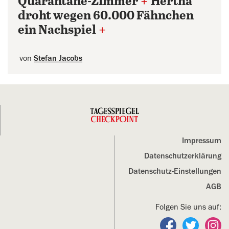
Quarantäne-Zimmer
+
Hertha
droht wegen 60.000 Fähnchen
ein Nachspiel
+
von
Stefan Jacobs
Impressum
Datenschutz­erklärung
Datenschutz-Einstellungen
AGB
Folgen Sie uns auf:
Folgen Sie un
Folgen S
Fo