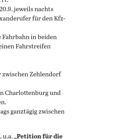
rt.
0.9. jeweils nachts
xanderufer für den Kfz-
ie Fahrbahn in beiden
inen Fahrstreifen
Uhr zwischen Zehlendorf
hen Charlottenburg und
en.
eitags ganztägig zwischen
, u.a.
„Petition für die