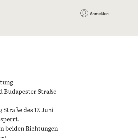
auf Facebook teilen
auf X teilen
per WhatsApp teilen
per E-Mail teilen
Artikel au
Teilen:
Anmelden
htung
d Budapester Straße
 Straße des 17. Juni
sperrt.
n in beiden Richtungen