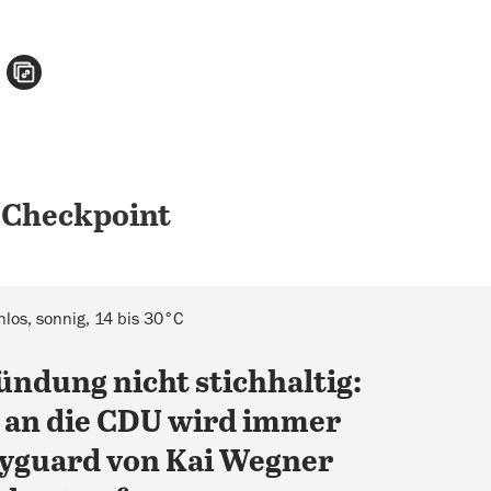
n
atsApp teilen
per E-Mail teilen
Artikel aufrufen
 Checkpoint
los, sonnig, 14 bis 30°C
ndung nicht stichhaltig:
 an die CDU wird immer
yguard von Kai Wegner