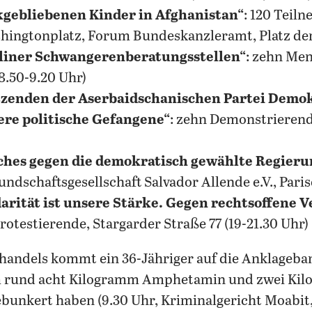
kgebliebenen Kinder in Afghanistan“
: 120 Teil
hingtonplatz, Forum Bundeskanzleramt, Platz der
rliner Schwangerenberatungsstellen“
: zehn Me
8.50-9.20 Uhr)
itzenden der Aserbaidschanischen Partei Demo
re politische Gefangene“
: zehn Demonstrierend
sches gegen die demokratisch gewählte Regierun
dschaftsgesellschaft Salvador Allende e.V., Pariser
idarität ist unsere Stärke. Gegen rechtsoffene
Protestierende, Stargarder Straße 77 (19-21.30 Uhr)
ndels kommt ein 36-Jähriger auf die Anklagebank.
rund acht Kilogramm Amphetamin und zwei Kil
bunkert haben (9.30 Uhr, Kriminalgericht Moabit,