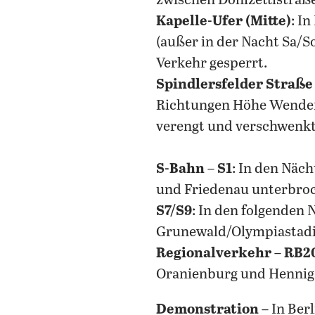
zwischen Donizettistraße
Kapelle-Ufer (Mitte)
: I
(außer in der Nacht Sa/S
Verkehr gesperrt.
Spindlersfelder Straße
Richtungen Höhe Wendenh
verengt und verschwenkt
S-Bahn – S1
: In den Näch
und Friedenau unterbro
S7/S9
: In den folgenden 
Grunewald/Olympiastadion
Regionalverkehr – RB2
Oranienburg und Hennigsd
Demonstration
– In Berl