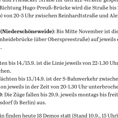
 und Friesacker Straße für den Kfz-Verkehr gesper
n Richtung Hugo-Preuß-Brücke wird die Straße bis 2
o) von 20-5 Uhr zwischen Reinhardtstraße und Ale
 (Niederschöneweide)
: Bis Mitte November ist d
eidebrücke (über Oberspreestraße) auf jeweils e
.
ten bis 14./15.9. ist die Linie jeweils von 22-1.30 
chen.
Nächten bis 13./14.9. ist der S-Bahnverkehr zwisc
 jeweils in der Zeit von 20-1.30 Uhr unterbroch
0
: Die Züge fallen bis 29.9. jeweils montags bis fr
orf (b Berlin) aus.
in finden heute 18 Demos statt (Stand 10.9., 15 Uhr)