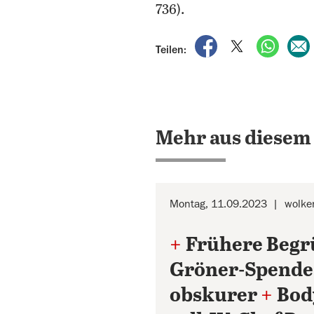
736).
auf Facebook teile
auf X teilen
per Wh
Teilen:
Mehr aus diesem
Montag, 11.09.2023
wolken
+
Frühere Begrü
Gröner-Spende
obskurer
+
Bod