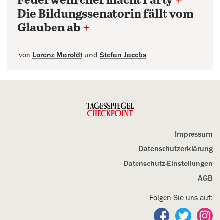
Feuerwehrchef macht Party
+
Die Bildungssenatorin fällt vom
Glauben ab
+
von
Lorenz Maroldt
und
Stefan Jacobs
Impressum
Datenschutz­erklärung
Datenschutz-Einstellungen
AGB
Folgen Sie uns auf:
Folgen Sie un
Folgen S
Fo