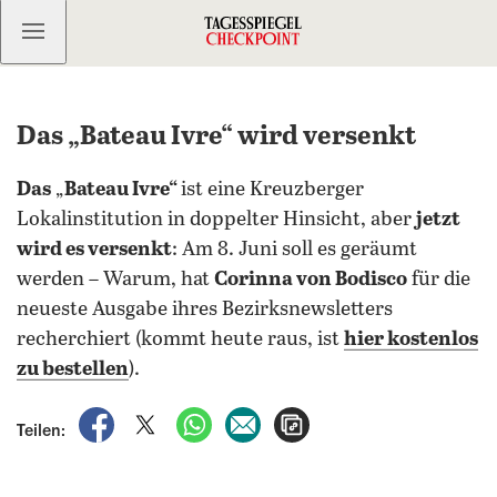
Kostenlos anmelden
Das „Bateau Ivre“ wird versenkt
Das
„
Bateau Ivre“
ist eine Kreuzberger
Lokalinstitution in doppelter Hinsicht, aber
jetzt
wird es versenkt
: Am 8. Juni soll es geräumt
werden – Warum, hat
Corinna von Bodisco
für die
neueste Ausgabe ihres Bezirksnewsletters
recherchiert (kommt heute raus, ist
hier kostenlos
zu bestellen
).
auf Facebook teilen
auf X teilen
per WhatsApp teilen
per E-Mail teilen
Artikel aufrufen
Teilen: