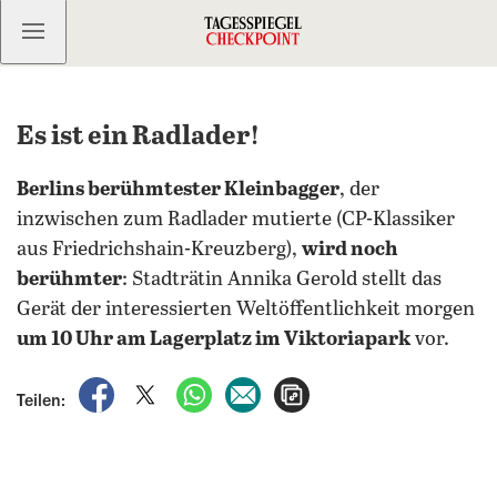
Kostenlos anmelden
Es ist ein Radlader!
Berlins berühmtester Kleinbagger
, der
inzwischen zum Radlader mutierte (CP-Klassiker
aus Friedrichshain-Kreuzberg),
wird noch
berühmter
: Stadträtin Annika Gerold stellt das
Gerät der interessierten Weltöffentlichkeit morgen
um 10 Uhr am Lagerplatz im Viktoriapark
vor.
auf Facebook teilen
auf X teilen
per WhatsApp teilen
per E-Mail teilen
Artikel aufrufen
Teilen: