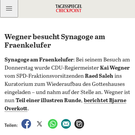
Kostenlos anmelden
Wegner besucht Synagoge am
Fraenkelufer
Synagoge am Fraenkelufer
: Bei seinem Besuch am
Donnerstag wurde CDU-Regiermeister
Kai Wegner
vom SPD-Fraktionsvorsitzenden
Raed Saleh
ins
Kuratorium zum Wiederaufbau des Gotteshauses
eingeladen – und nahm auf der Stelle an. Wegner ist
nun
Teil einer illustren Runde
,
berichtet Bjarne
Overkott
.
auf Facebook teilen
auf X teilen
per WhatsApp teilen
per E-Mail teilen
Artikel aufrufen
Teilen: