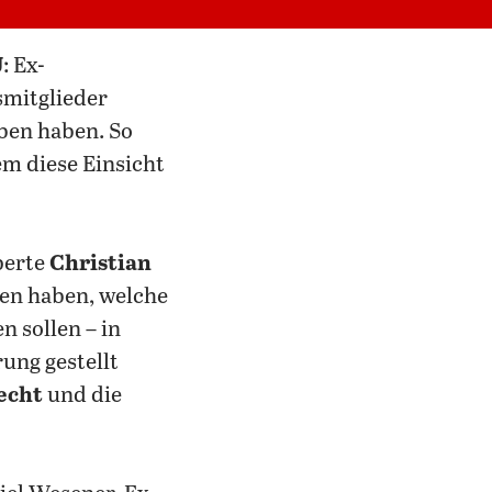
U
: Ex-
smitglieder
ben haben. So
m diese Einsicht
perte
Christian
ben haben, welche
 sollen – in
ung gestellt
echt
und die