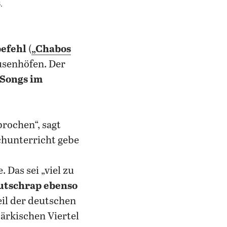
.
efehl
(
„Chabos
usenhöfen. Der
Songs im
rochen“, sagt
hunterricht gebe
 Das sei „viel zu
utschrap ebenso
eil der deutschen
Märkischen Viertel