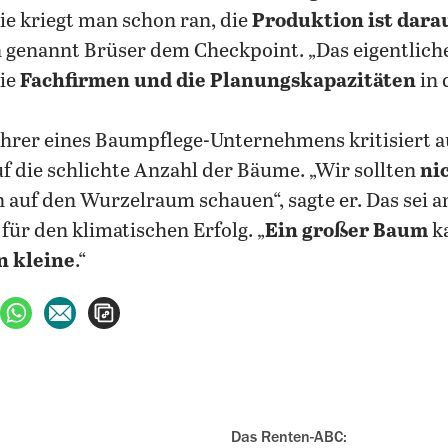
ie kriegt man schon ran, die
Produktion ist darau
genannt Brüser dem Checkpoint. „Das eigentlich
die
Fachfirmen und die Planungskapazitäten
in
hrer eines Baumpflege-Unternehmens kritisiert a
f die schlichte Anzahl der Bäume. „Wir sollten
ni
n auf den Wurzelraum schauen“, sagte er. Das sei 
für den klimatischen Erfolg. „
Ein großer Baum
k
n kleine
.“
ebook teilen
uf X teilen
per WhatsApp teilen
per E-Mail teilen
Artikel aufrufen
Das Renten-ABC: