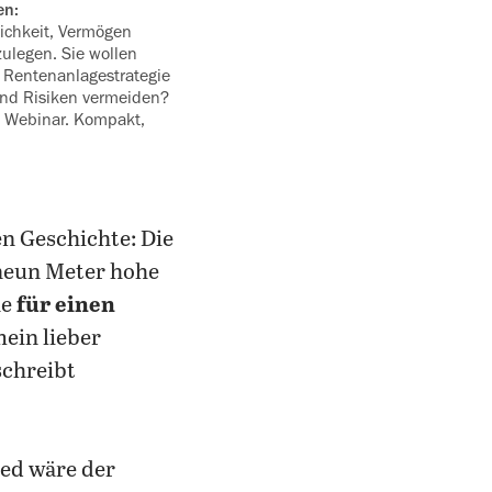
en:
ichkeit, Vermögen
ulegen. Sie wollen
n Rentenanlagestrategie
und ‍Risiken vermeiden?
n Webinar. Kompakt,
n Geschichte: Die
neun Meter hohe
ne
für einen
mein lieber
schreibt
ied wäre der