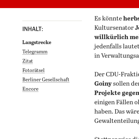
es könnte
herb
Kultursenator
J
INHALT:
willkürlich me
Langstrecke
jedenfalls laut
Telegramm
in Verwaltungs
Zitat
Fotorätsel
Der CDU-Frakti
Berliner Gesellschaft
Goiny
sollen de
Encore
Projekte gege
einigen Fällen 
haben. Das wäre
Gewaltenteilun