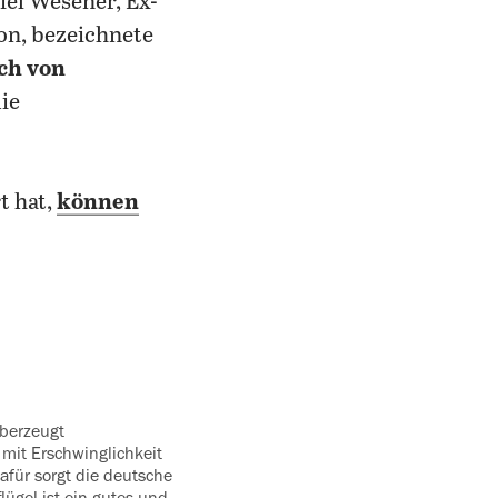
iel Wesener, Ex-
on, bezeichnete
ch von
ie
t hat,
können
 mit Erschwinglichkeit
afür sorgt die deutsche
flügel ist ein gutes und