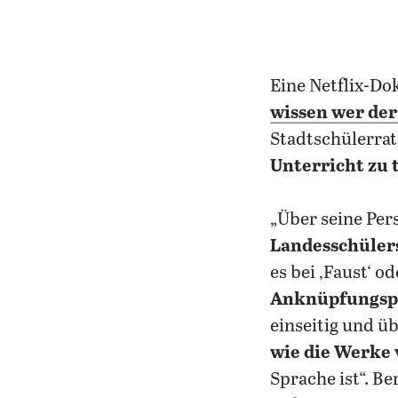
Eine Netflix-Do
wissen wer der 
Stadtschülerrat
Unterricht zu 
„Über seine Per
Landesschüler
es bei ‚Faust‘ o
Anknüpfungsp
einseitig und ü
wie die Werke 
Sprache ist“. B