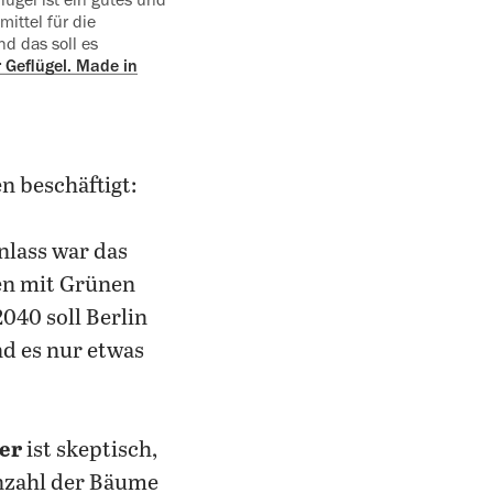
ittel für die
d das soll es
 ‍Geflügel. Made in
n beschäftigt:
nlass war das
en mit Grünen
040 soll Berlin
nd es nur etwas
er
ist skeptisch,
Anzahl der Bäume