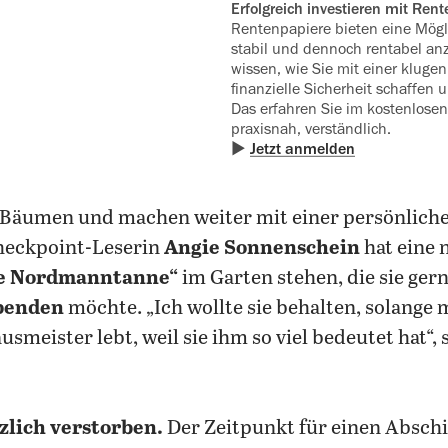
Erfolgreich investieren mit Rent
Rentenpapiere bieten eine Mögl
stabil und dennoch rentabel anz
wissen, wie Sie mit einer kluge
finanzielle Sicherheit schaffen 
Das erfahren Sie im kostenlose
‍praxisnah, verständlich.
▶
Jetzt anmelden
 Bäumen und machen weiter mit einer persönliche
heckpoint-Leserin
Angie Sonnenschein
hat eine 
e Nordmanntanne“
im Garten stehen, die sie ger
penden
möchte. „Ich wollte sie behalten, solange 
meister lebt, weil sie ihm so viel bedeutet hat“, 
zlich verstorben.
Der Zeitpunkt für einen Absch