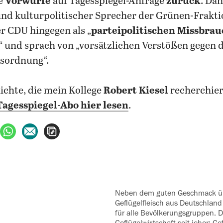
ie
Vorwürfe
auf Tagesspiegel-Anfrage
zurück
. Dan
nd kulturpolitischer Sprecher der Grünen-Frakti
r CDU hingegen als „
parteipolitischen Missbrau
“ und sprach von „vorsätzlichen Verstößen gegen d
sordnung“.
ichte, die mein Kollege
Robert Kiesel
recherchier
Tagesspiegel-Abo hier lesen
.
ebook teilen
uf X teilen
per WhatsApp teilen
per E-Mail teilen
Artikel aufrufen
Neben dem guten Geschmack ‍überzeugt
Geflügelfleisch aus Deutschland
für alle ‍Bevölkerungsgruppen. D
Geflügelwirtschaft seit jeher: Ge