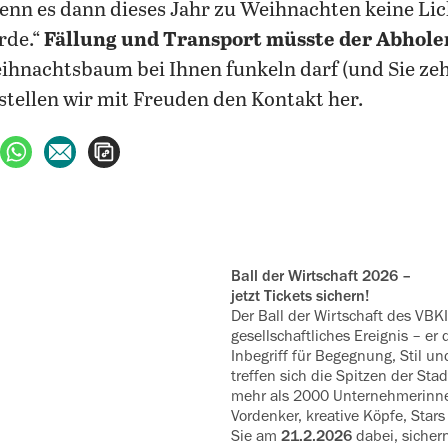
wenn es dann dieses Jahr zu Weihnachten keine Li
rde.“
Fällung und Transport müsste der Abhol
ihnachtsbaum bei Ihnen funkeln darf (und Sie ze
stellen wir mit Freuden den Kontakt her.
ebook teilen
uf X teilen
per WhatsApp teilen
per E-Mail teilen
Artikel aufrufen
Ball der Wirtschaft 2026 –
jetzt Tickets sichern!
Der Ball der Wirtschaft des VBKI
gesellschaftliches Ereignis – er 
Inbegriff für Begegnung, Stil u
treffen sich die Spitzen der Sta
mehr als 2000 ‍Unternehmerinn
Vordenker, kreative Köpfe, Star
Sie am
21.2.2026
dabei, sichern 