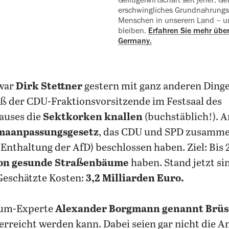
erschwingliches Grundnahrungsm
‍Menschen in unserem Land – un
bleiben.
Erfahren Sie mehr über
Germany.
 war
Dirk Stettner
gestern mit ganz anderen Dinge
eß der CDU-Fraktionsvorsitzende im Festsaal des
auses die
Sektkorken knallen
(buchstäblich!). A
maanpassungsgesetz
, das CDU und SPD zusamm
Enthaltung der AfD) beschlossen haben. Ziel: Bis 2
ion gesunde Straßenbäume
haben. Stand jetzt si
Geschätzte Kosten:
3,2 Milliarden Euro.
aum-Experte
Alexander Borgmann genannt Brüs
l erreicht werden kann. Dabei seien gar nicht die 