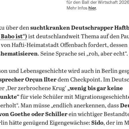
für den Ball der Wirtschaft 2026
Mehr Infos
hier
.
ku über den
suchtkranken Deutschrapper Haftb
Babo ist“)
ist deutschlandweit Thema auf den Pa
 von Hafti-Heimatstadt Offenbach fordert, dessen
thematisieren
. Seine Sprache sei „roh, aber echt“.
son und Lebensgeschichte wird auch in Berlin gesp
sprecher Orçun Ilter
dem Checkpoint. Im Deutsc
der ‚Der zerbrochene Krug‘
„wenig bis gar keine
unkte“
für viele Schüler mit Migrationsgeschichte.
berholt“. Man müsse „endlich anerkennen, dass
De
von Goethe oder Schiller
ein wichtiger Bestandt
erlin hätte genügend Eigengewächse:
Sido
, der im 