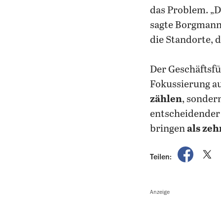
das Problem. „D
sagte Borgmann 
die Standorte, 
Der Geschäftsfü
Fokussierung au
zählen
, sonder
entscheidender 
bringen
als zeh
auf Fac
a
Teilen:
Anzeige