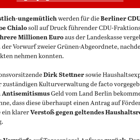
stlich-ungemütlich
werden für die
Berliner CD
oe Chialo
soll auf Druck führender CDU-Fraktion
hrere Millionen Euro
aus der Landeskasse verge
et der Vorwurf zweier Grünen-Abgeordnete, nachde
akten nehmen konnten.
onsvorsitzende
Dirk Stettner
sowie Haushaltsex
r zuständigen Kulturverwaltung de facto vorgege
n Antisemitismus
Geld vom Land Berlin bekommen
ohne, dass diese überhaupt einen Antrag auf Förder
 ein klarer
Verstoß gegen geltendes Haushaltsr
g.