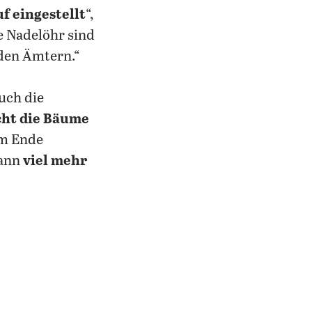
f eingestellt
“,
e Nadelöhr sind
 den Ämtern.“
uch die
cht die Bäume
am Ende
ann
viel mehr