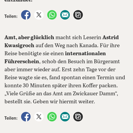
entzündet.
auf Facebook teilen
auf X teilen
per WhatsApp teilen
per E-Mail teilen
Artikel aufrufen
Teilen:
Amt, aber glücklich
macht sich Leserin
Astrid
Kwasigroch
auf den Weg nach Kanada. Für ihre
Reise benötigte sie einen
internationalen
Führerschein
, schob den Besuch im Bürgeramt
aber immer wieder auf. Erst zehn Tage vor der
Reise wagte sie es, fand spontan einen Termin und
konnte 30 Minuten später ihren Koffer packen.
„Viele Grüße an das Amt am Zwickauer Damm“,
bestellt sie. Geben wir hiermit weiter.
auf Facebook teilen
auf X teilen
per WhatsApp teilen
per E-Mail teilen
Artikel aufrufen
Teilen: