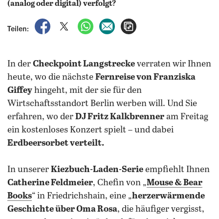
auf Facebook teilen
auf X teilen
per WhatsApp teilen
per E-Mail teilen
Artikel aufrufen
Teilen:
In der
Checkpoint Langstrecke
verraten wir Ihnen
heute, wo die nächste
Fernreise von Franziska
Giffey
hingeht, mit der sie für den
Wirtschaftsstandort Berlin werben will. Und Sie
erfahren, wo der
DJ Fritz Kalkbrenner
am Freitag
ein kostenloses Konzert spielt – und dabei
Erdbeersorbet verteilt.
In unserer
Kiezbuch-Laden-Serie
empfiehlt Ihnen
Catherine Feldmeier
, Chefin von „
Mouse & Bear
Books
“ in Friedrichshain, eine „
herzerwärmende
Geschichte über Oma Rosa
, die häufiger vergisst,