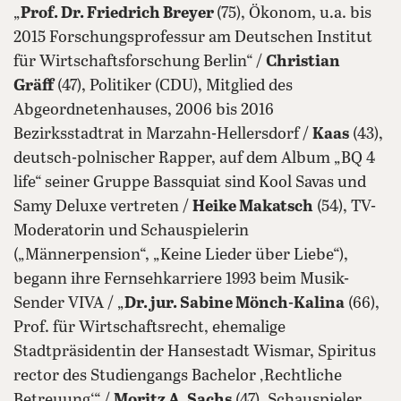
„
Prof. Dr. Friedrich Breyer
(75), Ökonom, u.a. bis
2015 Forschungsprofessur am Deutschen Institut
für Wirtschaftsforschung Berlin“ /
Christian
Gräff
(47), Politiker (CDU), Mitglied des
Abgeordnetenhauses, 2006 bis 2016
Bezirksstadtrat in Marzahn-Hellersdorf /
Kaas
(43),
deutsch-polnischer Rapper, auf dem Album „BQ 4
life“ seiner Gruppe Bassquiat sind Kool Savas und
Samy Deluxe vertreten /
Heike Makatsch
(54), TV-
Moderatorin und Schauspielerin
(„Männerpension“, „Keine Lieder über Liebe“),
begann ihre Fernsehkarriere 1993 beim Musik-
Sender VIVA / „
Dr. jur. Sabine Mönch-Kalina
(66),
Prof. für Wirtschaftsrecht, ehemalige
Stadtpräsidentin der Hansestadt Wismar, Spiritus
rector des Studiengangs Bachelor ‚Rechtliche
Betreuung‘“ /
Moritz A. Sachs
(47), Schauspieler