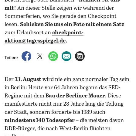
Beach, Berge oder Balkonien
– nehmen Sie uns
mit!
An dieser Stelle zeigen wir während der
Sommerferien, wo Sie gerade den Checkpoint
lesen.
Schicken Sie uns ein Foto mit einem Satz
zum Urlaubsort an
checkpoint-
aktion@tagesspiegel.de
.
auf Facebook teilen
auf X teilen
per WhatsApp teilen
per E-Mail teilen
Artikel aufrufen
Teilen:
Der
13. August
wird nie ein ganz normaler Tag sein
in Berlin: Heute vor 64 Jahren begann das SED-
Regime mit dem
Bau der Berliner Mauer
. Diese
manifestierte nicht nur 28 Jahre lang die Teilung
der Stadt, sondern forderte bis 1989 auch
mindestens 140 Todesopfer
– die meisten davon
DDR-Bürger, die nach West-Berlin flüchten