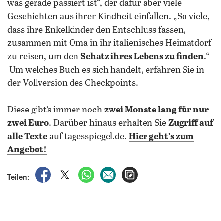
was gerade passiert ist“, der dafür aber viele
Geschichten aus ihrer Kindheit einfallen. „So viele,
dass ihre Enkelkinder den Entschluss fassen,
zusammen mit Oma in ihr italienisches Heimatdorf
zu reisen, um den
Schatz ihres Lebens zu finden
.“
Um welches Buch es sich handelt, erfahren Sie in
der Vollversion des Checkpoints.
Diese gibt’s immer noch
zwei Monate lang für nur
zwei Euro
. Darüber hinaus erhalten Sie
Zugriff auf
alle Texte
auf tagesspiegel.de.
Hier geht’s zum
Angebot!
auf Facebook teilen
auf X teilen
per WhatsApp teilen
per E-Mail teilen
Artikel aufrufen
Teilen: