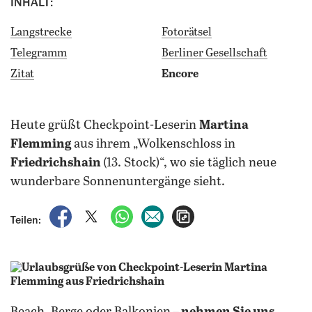
INHALT:
Langstrecke
Fotorätsel
Telegramm
Berliner Gesellschaft
Zitat
Encore
heute grüßt Checkpoint-Leserin
Martina
Flemming
aus ihrem „Wolkenschloss in
Friedrichshain
(13. Stock)“, wo sie täglich neue
wunderbare Sonnenuntergänge sieht.
auf Facebook teilen
auf X teilen
per WhatsApp teilen
per E-Mail teilen
Artikel aufrufen
Teilen: