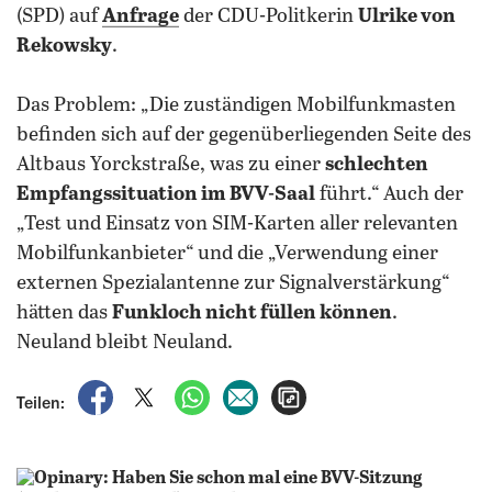
(SPD) auf
Anfrage
der CDU-Politkerin
Ulrike von
Rekowsky
.
Das Problem: „Die zuständigen Mobilfunkmasten
befinden sich auf der gegenüberliegenden Seite des
Altbaus Yorckstraße, was zu einer
schlechten
Empfangssituation im BVV-Saal
führt.“ Auch der
„Test und Einsatz von SIM-Karten aller relevanten
Mobilfunkanbieter“ und die „Verwendung einer
externen Spezialantenne zur Signalverstärkung“
hätten das
Funkloch nicht füllen können
.
Neuland bleibt Neuland.
auf Facebook teilen
auf X teilen
per WhatsApp teilen
per E-Mail teilen
Artikel aufrufen
Teilen: