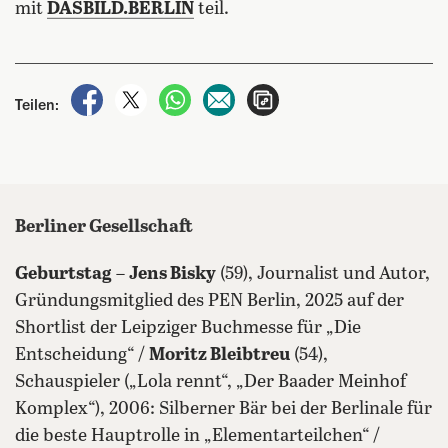
mit
DASBILD.BERLIN
teil.
auf Facebook teilen
auf X teilen
per WhatsApp teilen
per E-Mail teilen
Artikel aufrufen
Teilen:
Berliner Gesellschaft
Geburtstag
–
Jens Bisky
(59), Journalist und Autor,
Gründungsmitglied des PEN Berlin, 2025 auf der
Shortlist der Leipziger Buchmesse für „Die
Entscheidung“ /
Moritz Bleibtreu
(54),
Schauspieler („Lola rennt“, „Der Baader Meinhof
Komplex“), 2006: Silberner Bär bei der Berlinale für
die beste Hauptrolle in „Elementarteilchen“ /