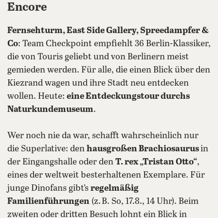
Encore
Fernsehturm, East Side Gallery, Spreedampfer &
Co
: Team Checkpoint empfiehlt 36 Berlin-Klassiker,
die von Touris geliebt und von Berlinern meist
gemieden werden. Für alle, die einen Blick über den
Kiezrand wagen und ihre Stadt neu entdecken
wollen. Heute:
eine Entdeckungstour durchs
Naturkundemuseum
.
Wer noch nie da war, schafft wahrscheinlich nur
die Superlative: den
hausgroßen Brachiosaurus
in
der Eingangshalle oder den
T. rex „Tristan Otto“
,
eines der weltweit besterhaltenen Exemplare. Für
junge Dinofans gibt’s
regelmäßig
Familienführungen
(z. B. So, 17.8., 14 Uhr). Beim
zweiten oder dritten Besuch lohnt ein Blick in