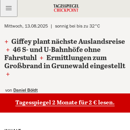
Kostenlos anmelden
Mittwoch, 13.08.2025
sonnig bei bis zu 32°C
+
Giffey plant nächste Auslandsreise
+
46 S- und U-Bahnhöfe ohne
Fahrstuhl
+
Ermittlungen zum
Großbrand in Grunewald eingestellt
+
von
Daniel Böldt
Tagesspiegel 2 Monate für 2 € lesen.