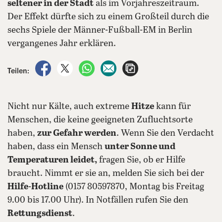
seltener in der Stadt
als im Vorjahreszeitraum.
Der Effekt dürfte sich zu einem Großteil durch die
sechs Spiele der Männer-Fußball-EM in Berlin
vergangenes Jahr erklären.
auf Facebook teilen
auf X teilen
per WhatsApp teilen
per E-Mail teilen
Artikel aufrufen
Teilen:
Nicht nur Kälte, auch extreme
Hitze
kann für
Menschen, die keine geeigneten Zufluchtsorte
haben,
zur Gefahr werden
. Wenn Sie den Verdacht
haben, dass ein Mensch
unter Sonne und
Temperaturen leidet,
fragen Sie, ob er Hilfe
braucht. Nimmt er sie an, melden Sie sich bei der
Hilfe-Hotline
(0157 80597870, Montag bis Freitag
9.00 bis 17.00 Uhr). In Notfällen rufen Sie den
Rettungsdienst
.