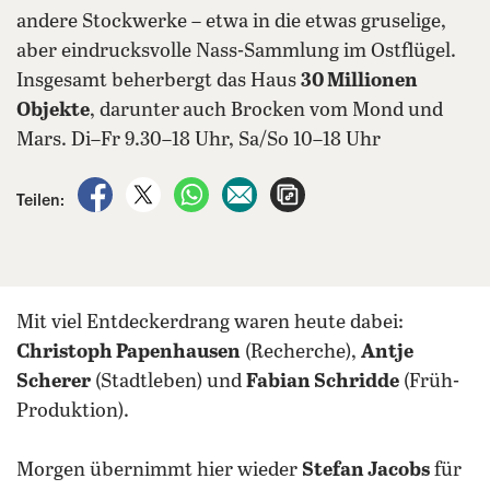
andere Stockwerke – etwa in die etwas gruselige,
aber eindrucksvolle Nass-Sammlung im Ostflügel.
Insgesamt beherbergt das Haus
30 Millionen
Objekte
, darunter
auch Brocken vom Mond und
Mars. Di–Fr 9.30–18 Uhr, Sa/So 10–18 Uhr
auf Facebook teilen
auf X teilen
per WhatsApp teilen
per E-Mail teilen
Artikel aufrufen
Teilen:
Mit viel Entdeckerdrang waren heute dabei:
Christoph Papenhausen
(Recherche),
Antje
Scherer
(Stadtleben) und
Fabian Schridde
(Früh-
Produktion).
Morgen übernimmt hier wieder
Stefan Jacobs
für