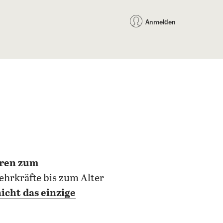
auf Facebook teilen
auf X teilen
per WhatsApp teilen
per E-Mail teilen
Artikel au
Teilen:
Anmelden
oren zum
ehrkräfte bis zum Alter
icht das einzige