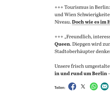
+++ Tourismus in Berlin
und Wien Schwierigkeiten
Niveau.
Doch wie es im 
+++ „Freundlich, interes
Queen
.
Diepgen wird zum
Stadtoberhäupter denke
Unsere frisch umgestalte
in und rund um Berlin
auf Facebook teile
auf X teilen
per Wh
Teilen: