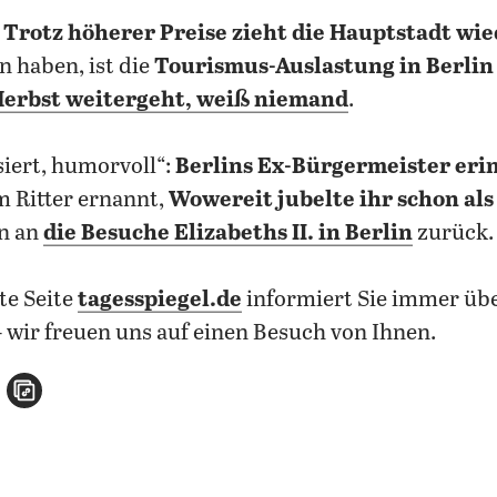
:
Trotz höherer Preise zieht die Hauptstadt wie
 haben, ist die
Tourismus-Auslastung in Berlin
Herbst weitergeht, weiß niemand
.
siert, humorvoll“:
Berlins Ex-Bürgermeister erin
 Ritter ernannt,
Wowereit jubelte ihr schon als
n an
die Besuche Elizabeths II. in Berlin
zurück.
te Seite
t
agesspiegel.de
informiert Sie immer üb
– wir freuen uns auf einen Besuch von Ihnen.
n
atsApp teilen
per E-Mail teilen
Artikel aufrufen